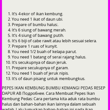
It’s 4 ekor of ikan kembung.
You need 1 ikat of daun ubi.
Prepare of bumbu halus:.
It’s 6 siung of bawang merah.
It’s 4 siung of bawang putih.
It’s 6 biji of cabe rawit atau lebih sesuai selera.
Prepare 1 ruas of kunyit.
You need 1/2 buah of kelapa parut.
You need 1 batang of serai rajang halus.
It’s secukupnya of daun jeruk.
Prepare secukupnya of garam.
You need 1 buah of jeruk nipis.
It’s of daun pisang untuk membungkus.
PEPES IKAN KEMBUNG BUMBU KEMANGI PEDAS RESEP
DAPUR AB Подробнее. Cara Membuat Pepes Ikan
Kembung Pedas: Cara pertama kita aduk rata bumbu
halus dan bahan-bahan ikan lainnya dalam sebuah
wadah. Lalu lumurkan bahan-bahan ini pada ikan