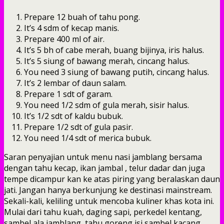
Prepare 12 buah of tahu pong.
It’s 4 sdm of kecap manis.
Prepare 400 ml of air.
It’s 5 bh of cabe merah, buang bijinya, iris halus.
It’s 5 siung of bawang merah, cincang halus.
You need 3 siung of bawang putih, cincang halus.
It’s 2 lembar of daun salam.
Prepare 1 sdt of garam.
You need 1/2 sdm of gula merah, sisir halus.
It’s 1/2 sdt of kaldu bubuk.
Prepare 1/2 sdt of gula pasir.
You need 1/4 sdt of merica bubuk.
Saran penyajian untuk menu nasi jamblang bersama
dengan tahu kecap, ikan jambal , telur dadar dan juga
tempe dicampur kan ke atas piring yang beralaskan daun
jati. Jangan hanya berkunjung ke destinasi mainstream.
Sekali-kali, keliling untuk mencoba kuliner khas kota ini.
Mulai dari tahu kuah, daging sapi, perkedel kentang,
sambel ala jamblang, tahu goreng isi sambel kacang,