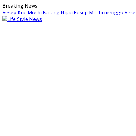
Langsung
Breaking News
ke
Resep Kue Mochi Kacang Hijau
Resep Mochi menggo
Rese
konten