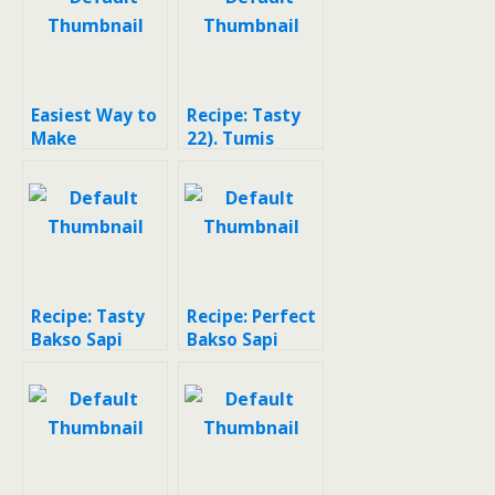
Ijo
Easiest Way to
Recipe: Tasty
Make
22). Tumis
Appetizing
Tahu-Telur
Bacem (tempe,
Puyuh (Saus
tahu, telur
Tiram+Kecap
puyuh)?
Ikan+Empon-
Empon)
Recipe: Tasty
Recipe: Perfect
Bakso Sapi
Bakso Sapi