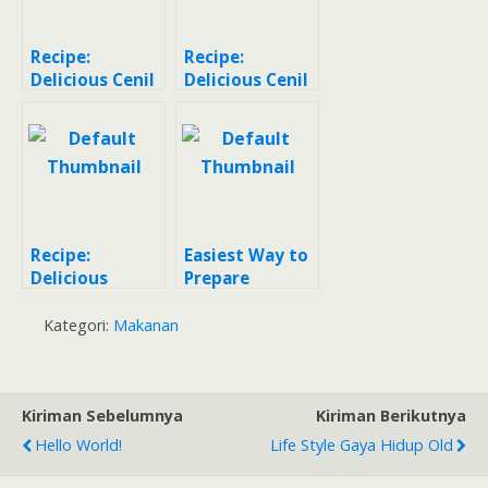
Recipe:
Recipe:
Delicious Cenil
Delicious Cenil
Nutrijell
bihun nanas
Recipe:
Easiest Way to
Delicious
Prepare
Special Cenil
Delicious Cenil
with Brown
Kategori:
Makanan
Sugar Filling
Kiriman Sebelumnya
Kiriman Berikutnya
Hello World!
Life Style Gaya Hidup Old