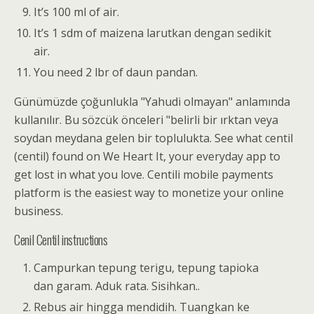
It’s 100 ml of air.
It’s 1 sdm of maizena larutkan dengan sedikit
air.
You need 2 lbr of daun pandan.
Günümüzde çoğunlukla "Yahudi olmayan" anlamında
kullanılır. Bu sözcük önceleri "belirli bir ırktan veya
soydan meydana gelen bir toplulukta. See what centil
(centil) found on We Heart It, your everyday app to
get lost in what you love. Centili mobile payments
platform is the easiest way to monetize your online
business.
Cenil Centil instructions
Campurkan tepung terigu, tepung tapioka
dan garam. Aduk rata. Sisihkan..
Rebus air hingga mendidih. Tuangkan ke