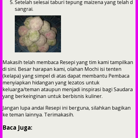
Setelah selesai taburi tepung maizena yang telah d
sangrai.
Makasih telah membaca Resepi yang tim kami tampilkan
di sini. Besar harapan kami, olahan Mochi isi tenten
(kelapa) yang simpel di atas dapat membantu Pembaca
menyiapkan hidangan yang lezatos untuk
keluarga/teman ataupun menjadi inspirasi bagi Saudara
yang berkeinginan untuk berbisnis kuliner.
Jangan lupa andai Resepi ini berguna, silahkan bagikan
ke teman lainnya. Terimakasih.
Baca Juga: