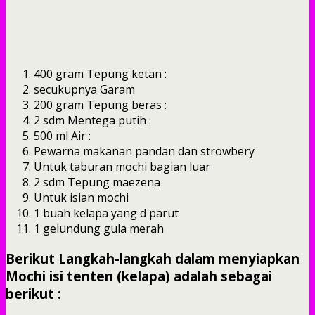
400 gram Tepung ketan :
secukupnya Garam
200 gram Tepung beras :
2 sdm Mentega putih :
500 ml Air :
Pewarna makanan pandan dan strowbery
Untuk taburan mochi bagian luar
2 sdm Tepung maezena
Untuk isian mochi
1 buah kelapa yang d parut
1 gelundung gula merah
Berikut Langkah-langkah dalam menyiapkan
Mochi isi tenten (kelapa) adalah sebagai
berikut :