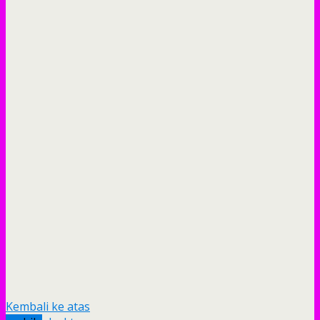
Kembali ke atas