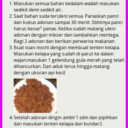
Masukan semua bahan kedalam wadah masukan
sedikit demi sedikit air..
Saat bahan suda teruleni semua. Panaskan panci
dan kukus adonan sampai 30 menit. Sblmnya panci
harus benar² panas. Ketika sudah matang uleni
adonan dengan mikser dan tambahkan mentega.
Bagi 2 adonan dan berikan perwarna makanan
Buat isian mochi dengan membuat tenten kelapa.
Masukan kelapa yang sudah di parut ke dalam
wajan.masukan 1 gelendung gula merah yang telah
dihancurkan. Dan aduk terus hingga matang
dengan ukuran api kecil
Setelah adonan dingin ambil 1 sdm dan pipihkan
dan masukan tenten kelapa dan bundar2.