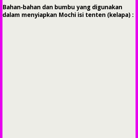
Bahan-bahan dan bumbu yang digunakan
dalam menyiapkan Mochi isi tenten (kelapa) :