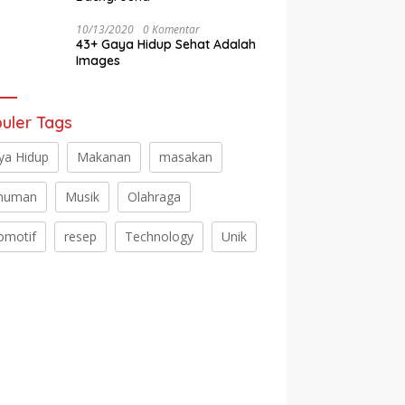
10/13/2020
0 Komentar
43+ Gaya Hidup Sehat Adalah
Images
uler Tags
ya Hidup
Makanan
masakan
numan
Musik
Olahraga
omotif
resep
Technology
Unik