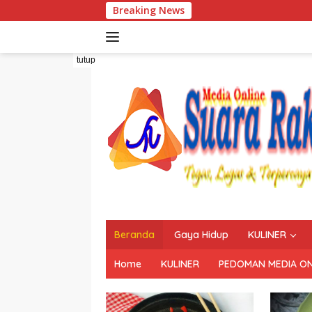
Langsung
Breaking News
ke
konten
tutup
Beranda
Gaya Hidup
KULINER
Home
KULINER
PEDOMAN MEDIA ON