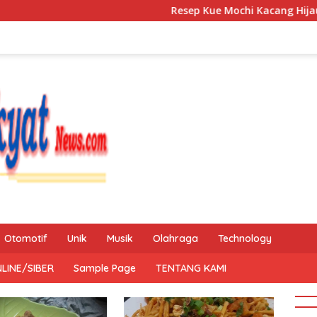
Resep Kue Mochi Kacang Hijau
Otomotif
Unik
Musik
Olahraga
Technology
LINE/SIBER
Sample Page
TENTANG KAMI