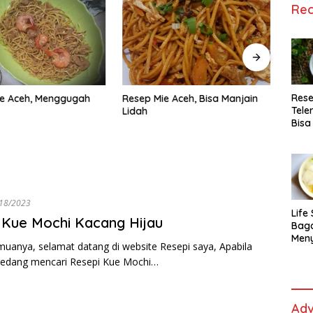
Rec
Rese
ie Aceh, Menggugah
Resep Mie Aceh, Bisa Manjain
Resep
Tele
Lidah
Lezat
Bisa
Lida
18/2023
Life 
Kue Mochi Kacang Hijau
Bag
Men
uanya, selamat datang di website Resepi saya, Apabila
Es t
sedang mencari Resepi Kue Mochi…
fe,
Men
Sele
Adv