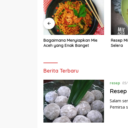
Aceh Kuah Bumbu
Bagaimana Menyiapkan Mie
Resep M
yang Bisa Manjain
Aceh yang Enak Banget
Selera
Life
Berita Terbaru
Style
News
resep
05/
Resep 
Salam sem
Pemirsa 