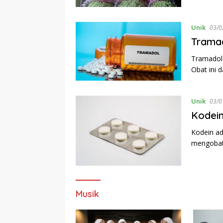
Unik
03/0
Tramad
Tramadol 
Obat ini 
Unik
03/0
Kodein
Kodein ad
mengobati
Musik