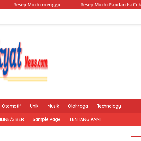
Mochi menggo
Resep Mochi Pandan Isi Coklat dan Kaca
Otomotif
Unik
Musik
Olahraga
Technology
LINE/SIBER
Sample Page
TENTANG KAMI