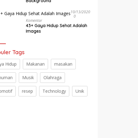
Background
10/13/2020
0
Komentar
43+ Gaya Hidup Sehat Adalah
Images
uler Tags
ya Hidup
Makanan
masakan
numan
Musik
Olahraga
omotif
resep
Technology
Unik