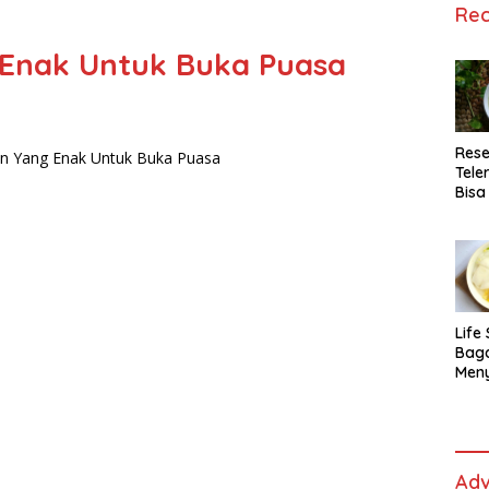
Rec
Enak Untuk Buka Puasa
Rese
Tele
Bisa
Lida
Life 
Bag
Men
Es t
fe,
Men
Sele
Adv