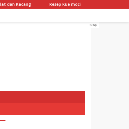
ng
Resep Kue moci
Tramadol: Obat Penghilang
tutup