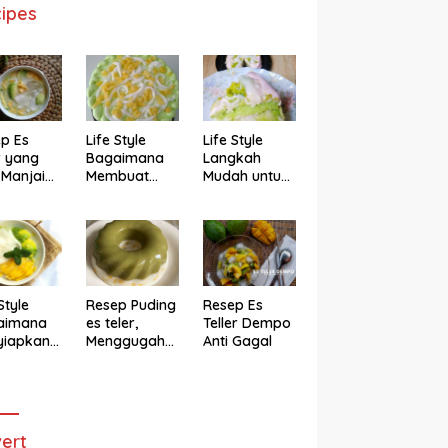
ipes
p Es
Life Style
Life Style
r yang
Bagaimana
Langkah
 Manjain
Membuat
Mudah untuk
h
Cake Es Teler
Membuat
Anti Gagal
Bolu Es Teler
Alpukat
Magicom,
Enak Banget
Style
Resep Puding
Resep Es
aimana
es teler,
Teller Dempo
yiapkan
Menggugah
Anti Gagal
eler ala
Selera
ggugah
ra
ert