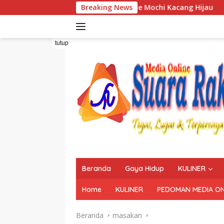
Langsung
Resep Kue Mochi Kacang Hijau
Breaking News
Resep 
ke
konten
tutup
Beranda
Gaya Hidup
KULINER
Home
KULINER
PEDOMAN MEDIA ON
Beranda
masakan