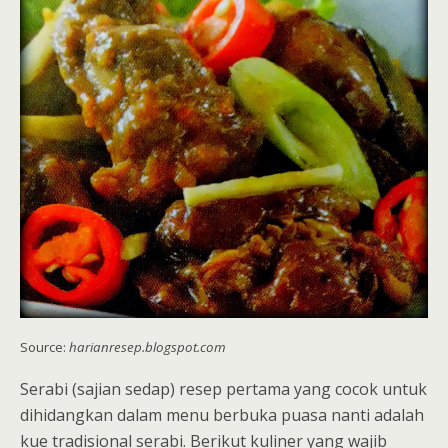
Source:
harianresep.blogspot.com
Serabi (sajian sedap) resep pertama yang cocok untuk
dihidangkan dalam menu berbuka puasa nanti adalah
kue tradisional serabi. Berikut kuliner yang wajib