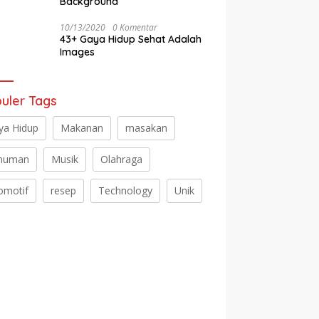
Background
10/13/2020
0 Komentar
43+ Gaya Hidup Sehat Adalah
Images
uler Tags
ya Hidup
Makanan
masakan
numan
Musik
Olahraga
omotif
resep
Technology
Unik