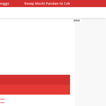
Resep Mochi Pandan Isi Coklat dan Kacang
Resep Ku
tutup