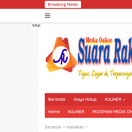
Langsung
Breaking News
Res
ke
konten
tutup
Beranda
Gaya Hidup
KULINER
Home
KULINER
PEDOMAN MEDIA ON
Beranda
masakan