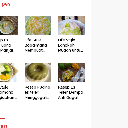
ipes
p Es
Life Style
Life Style
r yang
Bagaimana
Langkah
 Manjain
Membuat
Mudah untuk
h
Cake Es Teler
Membuat
Anti Gagal
Bolu Es Teler
Alpukat
Magicom,
Enak Banget
Style
Resep Puding
Resep Es
aimana
es teler,
Teller Dempo
yiapkan
Menggugah
Anti Gagal
eler ala
Selera
ggugah
ra
ert