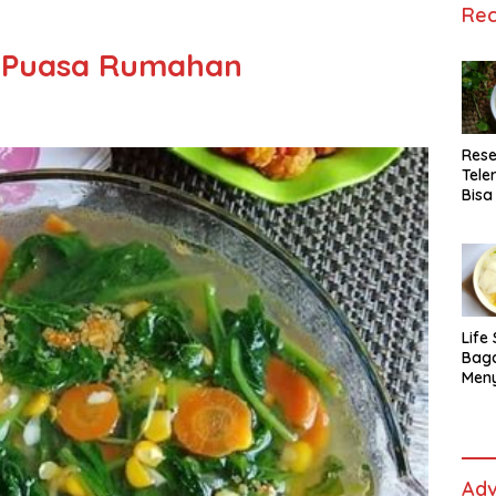
Rec
 Puasa Rumahan
Rese
Tele
Bisa
Lida
Life 
Bag
Men
Es t
fe,
Men
Sele
Adv