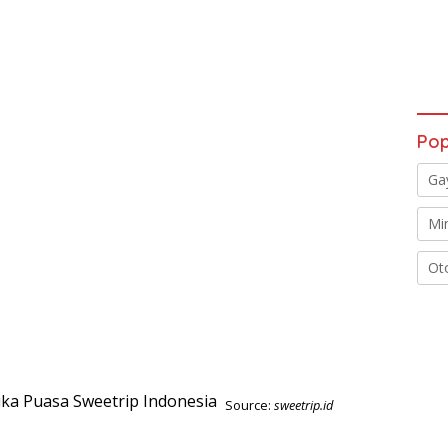
Pop
Ga
Mi
Ot
Source:
sweetrip.id