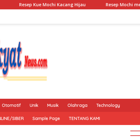
ep Kue Mochi Kacang Hijau
Resep Mochi menggo
Otomotif
Unik
Musik
Olahraga
Technology
LINE/SIBER
Sample Page
TENTANG KAMI