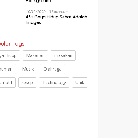
Background
10/13/2020
0 Komentar
43+ Gaya Hidup Sehat Adalah
Images
uler Tags
ya Hidup
Makanan
masakan
numan
Musik
Olahraga
omotif
resep
Technology
Unik