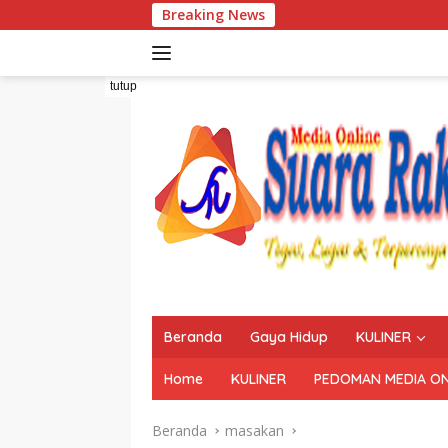
Langsung
Breaking News
ke
konten
tutup
Beranda
Gaya Hidup
KULINER
Home
KULINER
PEDOMAN MEDIA ON
Beranda
masakan