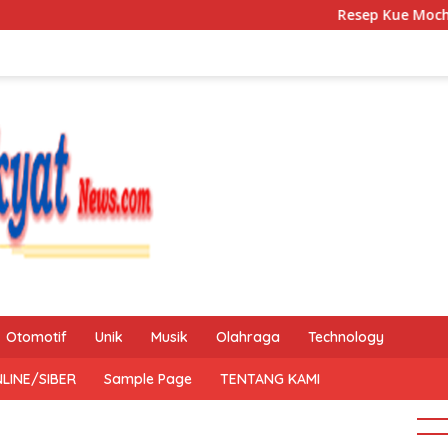
Resep Kue Mochi Kacang Hi
Otomotif
Unik
Musik
Olahraga
Technology
LINE/SIBER
Sample Page
TENTANG KAMI