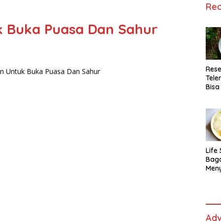
Rec
 Buka Puasa Dan Sahur
Rese
Tele
Bisa
Lida
Life 
Bag
Men
Es t
fe,
Men
Sele
Adv