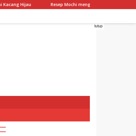
jau
Resep Mochi menggo
Resep Mochi Pandan I
tutup