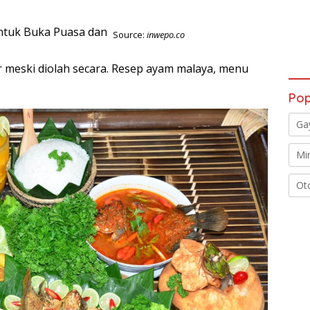
Source:
inwepo.co
r meski diolah secara. Resep ayam malaya, menu
Pop
Ga
Mi
Ot