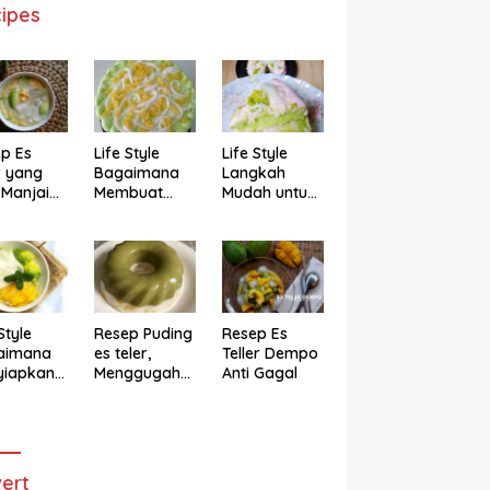
ipes
p Es
Life Style
Life Style
r yang
Bagaimana
Langkah
 Manjain
Membuat
Mudah untuk
h
Cake Es Teler
Membuat
Anti Gagal
Bolu Es Teler
Alpukat
Magicom,
Enak Banget
Style
Resep Puding
Resep Es
aimana
es teler,
Teller Dempo
yiapkan
Menggugah
Anti Gagal
eler ala
Selera
ggugah
ra
ert