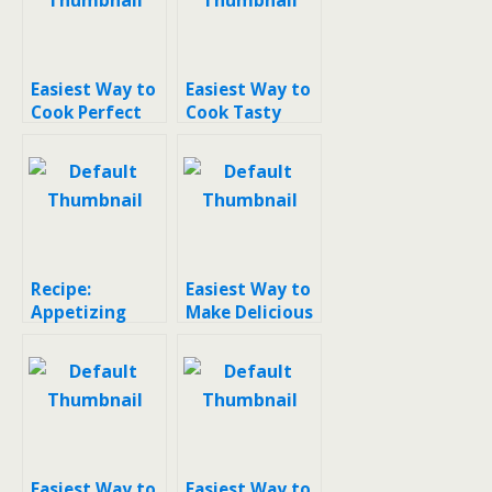
herbal soup)
Easiest Way to
Easiest Way to
Cook Perfect
Cook Tasty
Tim Ayam
Chinese herbal
Herbal / Ciapo
chicken soup /
sup ayam obat
Recipe:
Easiest Way to
Appetizing
Make Delicious
Obat batuk
Wedang
pilek herbal
SeCengHe
(obat herbal
untuk penyakit
asma)
Easiest Way to
Easiest Way to