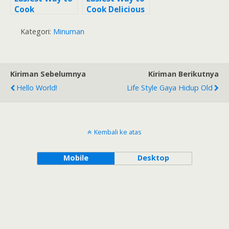
Cook
Cook Delicious
Appetizing
Herbal drink
218.. ? Sari
(obat batuk
Kategori:
Minuman
Kunyit // Obat
alami)
Herbal
Kiriman Sebelumnya
Kiriman Berikutnya
Hello World!
Life Style Gaya Hidup Old
Kembali ke atas
Mobile
Desktop