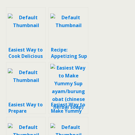
Easiest Way to
Recipe:
Cook Delicious
Appetizing Sup
Ayam kampung
ayam obat
steam Chinese
patin (obat
herbal / ayam
herbal patin)
steam obat /
ciak po
Easiest Way to
Easiest Way to
Prepare
Make Yummy
Appetizing
Sup
165) Obat
ayam/burung
Batuk Herbal
obat (chinese