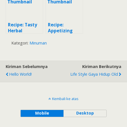
anas dalam)
Recipe: Tasty
Recipe:
Herbal
Appetizing
Flu,Batuk dan
Minuman
Radang
herbal untuk
Kategori:
Minuman
Flu
Kiriman Sebelumnya
Kiriman Berikutnya
Hello World!
Life Style Gaya Hidup Old
Kembali ke atas
Mobile
Desktop