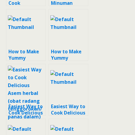
Cook
Minuman
Appetizing
Herbal Pelega
#minuman
Tenggorokan
hangat-
(sereh, daun
gula_jahe
mint, jahe)
herbal alami
untuk flu
How to Make
How to Make
Yummy
Yummy
Minuman
Wedang Madu
herbal pereda
Jahe (minuman
maag, masuk
herbal untuk
angin, mual,
masuk angin)
sakit
tenggorokan
Easiest Way to
Easiest Way to
Cook Delicious
Cook Delicious
Asem herbal
Minuman
(obat radang
herbal untuk
tenggorokan/p
batuk dan flu