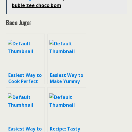
buble zee choco bom
Baca Juga:
Easiest Way to
Easiest Way to
Cook Perfect
Make Yummy
Herbal unt flu
Minuman
& radang
Herbal Pelega
tenggorokan
Tenggorokan
Easiest Way to
Recipe: Tasty