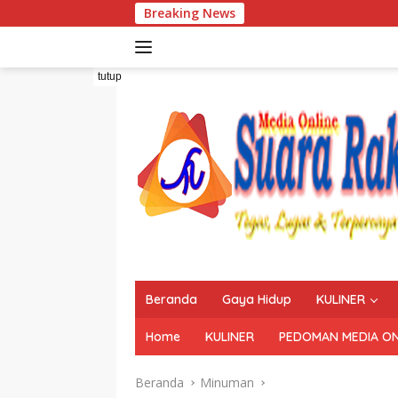
Langsung
Breaking News
ke
konten
tutup
Beranda
Gaya Hidup
KULINER
Home
KULINER
PEDOMAN MEDIA ON
Beranda
Minuman