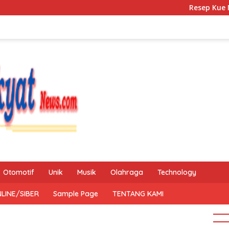
Resep Kue Mochi Kac
Otomotif
Unik
Musik
Olahraga
Technology
LINE/SIBER
Sample Page
TENTANG KAMI