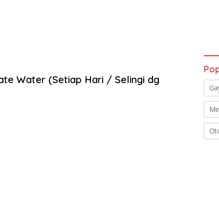
Pop
te Water (Setiap Hari / Selingi dg
Ga
Mi
Ot