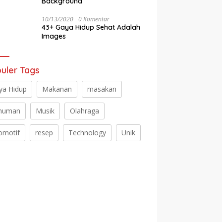
Background
10/13/2020
0 Komentar
43+ Gaya Hidup Sehat Adalah
Images
uler Tags
ya Hidup
Makanan
masakan
numan
Musik
Olahraga
omotif
resep
Technology
Unik