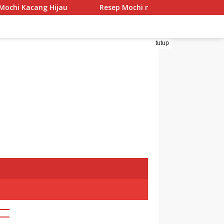
ang Hijau
Resep Mochi menggo
Resep Mochi P
tutup