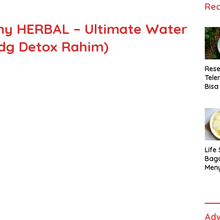
Rec
y HERBAL – Ultimate Water
i dg Detox Rahim)
Rese
Tele
Bisa
Lida
Life 
Bag
Men
Es t
fe,
Men
Sele
Adv