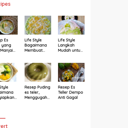
ipes
p Es
Life Style
Life Style
r yang
Bagaimana
Langkah
 Manjain
Membuat
Mudah untuk
h
Cake Es Teler
Membuat
Anti Gagal
Bolu Es Teler
Alpukat
Magicom,
Enak Banget
Style
Resep Puding
Resep Es
aimana
es teler,
Teller Dempo
yiapkan
Menggugah
Anti Gagal
eler ala
Selera
ggugah
ra
ert