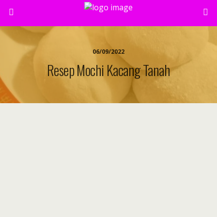
06/09/2022
Resep Mochi Kacang Tanah