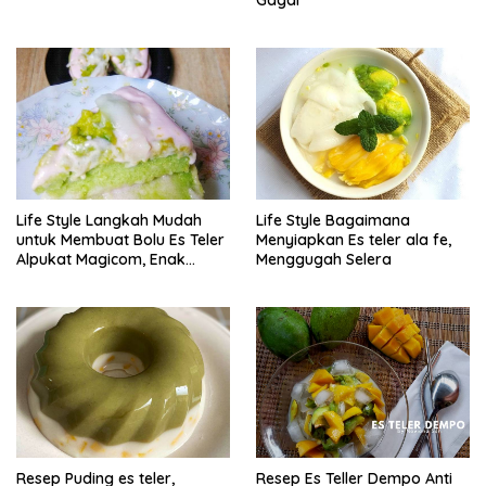
Gagal
Life Style Langkah Mudah
Life Style Bagaimana
untuk Membuat Bolu Es Teler
Menyiapkan Es teler ala fe,
Alpukat Magicom, Enak
Menggugah Selera
Banget
Resep Puding es teler,
Resep Es Teller Dempo Anti