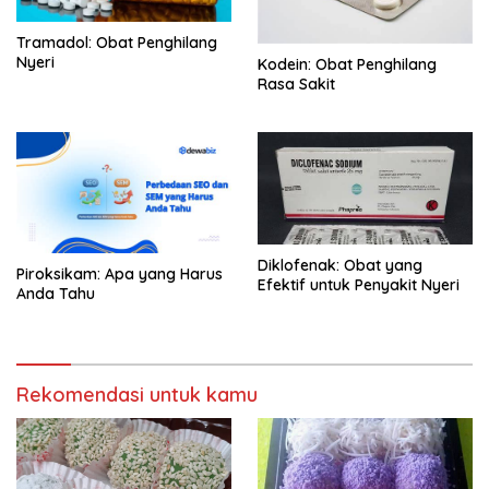
Tramadol: Obat Penghilang
Nyeri
Kodein: Obat Penghilang
Rasa Sakit
Diklofenak: Obat yang
Piroksikam: Apa yang Harus
Efektif untuk Penyakit Nyeri
Anda Tahu
Rekomendasi untuk kamu