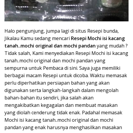
Halo pengunjung, jumpa lagi di situs Resepi bunda,
Jikalau Kamu sedang mencari
Resepi Mochi isi kacang
tanah..mochi original dan mochi pandan
yang mudah ?
Tidak salah, Kami menyediakan Resepi Mochi isi kacang
tanah..mochi original dan mochi pandan yang
sempurna untuk Pembaca di sini. Saya juga memiliki
berbagai macam Resepi untuk dicoba. Waktu memasak
perlu diperhatikan persiapan bahan yang akan
digunakan serta langkah-langkah dalam mengolah
bahan-bahan itu sendiri, jika salah akan
mengakibatkan kegagalan dan membuat masakan
yang diolah cenderung tidak enak. Padahal memasak
Mochi isi kacang tanah..mochi original dan mochi
pandan yang enak harusnya menghasilkan masakan