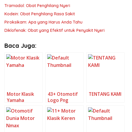
Tramadol: Obat Penghilang Nyeri
Kodein: Obat Penghilang Rasa Sakit
Piroksikam: Apa yang Harus Anda Tahu
Diklofenak: Obat yang Efektif untuk Penyakit Nyeri
Baca Juga:
Motor Klasik
43+ Otomotif
TENTANG KAMI
Yamaha
Logo Png
Pictures