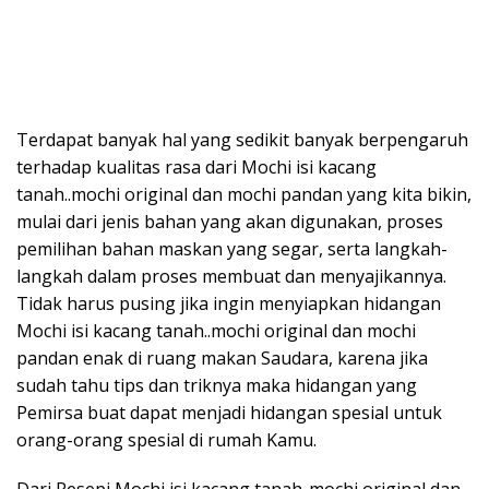
Terdapat banyak hal yang sedikit banyak berpengaruh
terhadap kualitas rasa dari Mochi isi kacang
tanah..mochi original dan mochi pandan yang kita bikin,
mulai dari jenis bahan yang akan digunakan, proses
pemilihan bahan maskan yang segar, serta langkah-
langkah dalam proses membuat dan menyajikannya.
Tidak harus pusing jika ingin menyiapkan hidangan
Mochi isi kacang tanah..mochi original dan mochi
pandan enak di ruang makan Saudara, karena jika
sudah tahu tips dan triknya maka hidangan yang
Pemirsa buat dapat menjadi hidangan spesial untuk
orang-orang spesial di rumah Kamu.
Dari Resepi Mochi isi kacang tanah..mochi original dan