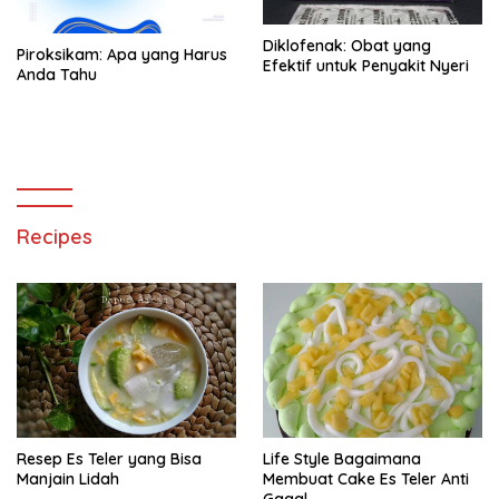
Diklofenak: Obat yang
Piroksikam: Apa yang Harus
Efektif untuk Penyakit Nyeri
Anda Tahu
Recipes
Resep Es Teler yang Bisa
Life Style Bagaimana
Manjain Lidah
Membuat Cake Es Teler Anti