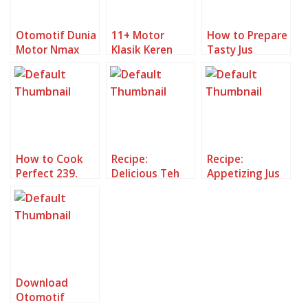
Otomotif Dunia
11+ Motor
How to Prepare
Motor Nmax
Klasik Keren
Tasty Jus
Pandan
Serbaguna
How to Cook
Recipe:
Recipe:
Perfect 239.
Delicious Teh
Appetizing Jus
Teh Pandan (Air
Pandan
Pandan Suji
Rebusan Daun
Pandan)
Download
Otomotif