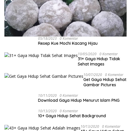
05/18/2023
0 Komentar
Resep Kue Mochi Kacang Hijau
10/05/2020
0 Komentar
31+ Gaya Hidup Tidak
Sehat Images
10/07/2020
0 Komentar
Get Gaya Hidup Sehat
Gambar Pictures
10/11/2020
0 Komentar
Download Gaya Hidup Menurut Islam PNG
10/13/2020
0 Komentar
10+ Gaya Hidup Sehat Background
10/13/2020
0 Komentar