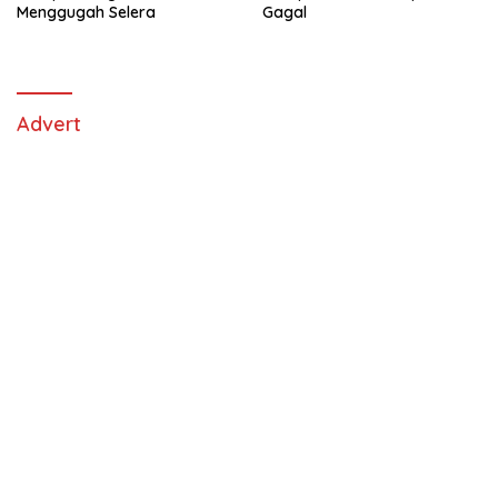
Menggugah Selera
Gagal
Advert