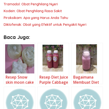
Tramadol: Obat Penghilang Nyeri
Kodein: Obat Penghilang Rasa Sakit
Piroksikam: Apa yang Harus Anda Tahu
Diklofenak: Obat yang Efektif untuk Penyakit Nyeri
Baca Juga:
Resep Snow
Resep Diet Juice
Bagaimana
skin moon cake
Purple Cabbage
Membuat Diet
isi ubi aka
Golden Melon
Juice Purple
mochi
Cucumber
Cabbage
Sapodilla
Soursop Mango
Lemon yang
Apple Orange
Enak Banget
yang Enak