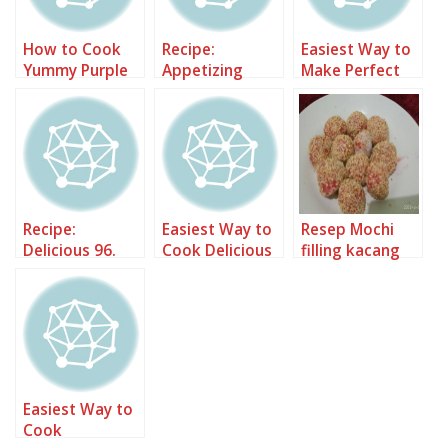
How to Cook
Recipe:
Easiest Way to
Yummy Purple
Appetizing
Make Perfect
Boba (Ubi
Purple Boba
Ayam saus
Ungu)
(Ubi Ungu)
tiram dan snow
beans
Recipe:
Easiest Way to
Resep Mochi
Delicious 96.
Cook Delicious
filling kacang
Purple
Milk Purple
SweetPotato
Boba
Boba
Easiest Way to
Cook