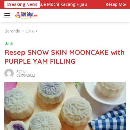
Langsung
Resep Kue Mochi Kacang Hijau
Breaking News
Resep Mochi mengg
ke
konten
Beranda
Unik
Unik
Resep SNOW SKIN MOONCAKE with
PURPLE YAM FILLING
Admin
09/06/2022