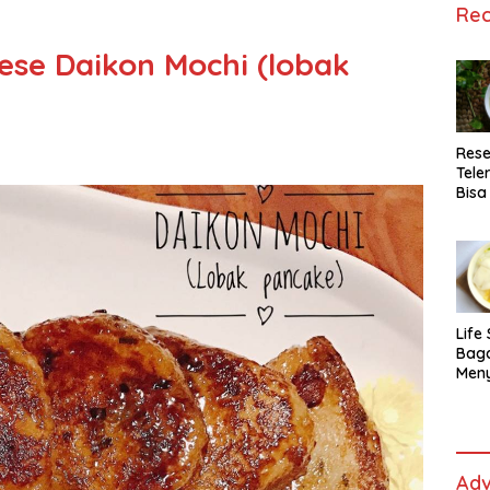
Rec
se Daikon Mochi (lobak
Rese
Tele
Bisa
Lida
Life 
Bag
Men
Es t
fe,
Men
Sele
Adv