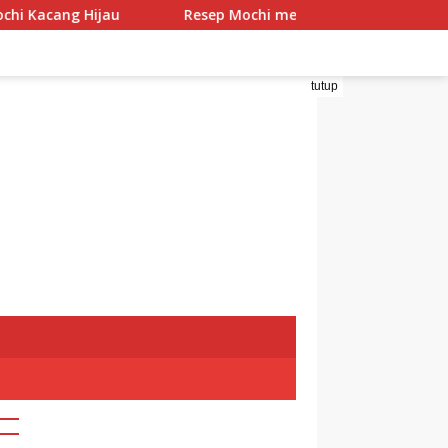
g Hijau
Resep Mochi menggo
Resep Mochi Pand
tutup