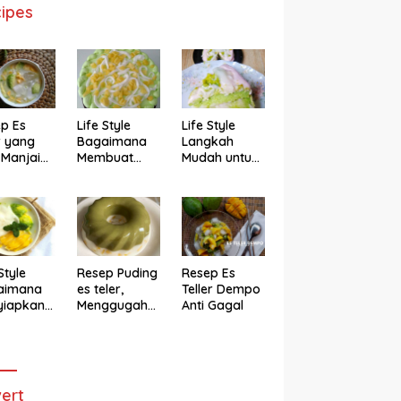
ipes
p Es
Life Style
Life Style
r yang
Bagaimana
Langkah
 Manjain
Membuat
Mudah untuk
h
Cake Es Teler
Membuat
Anti Gagal
Bolu Es Teler
Alpukat
Magicom,
Enak Banget
Style
Resep Puding
Resep Es
aimana
es teler,
Teller Dempo
yiapkan
Menggugah
Anti Gagal
eler ala
Selera
ggugah
ra
ert