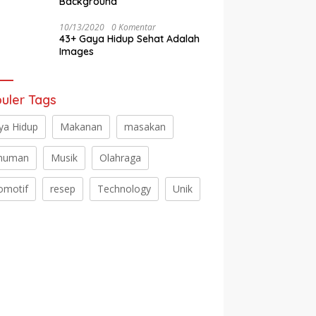
Background
10/13/2020
0 Komentar
43+ Gaya Hidup Sehat Adalah
Images
uler Tags
ya Hidup
Makanan
masakan
numan
Musik
Olahraga
omotif
resep
Technology
Unik