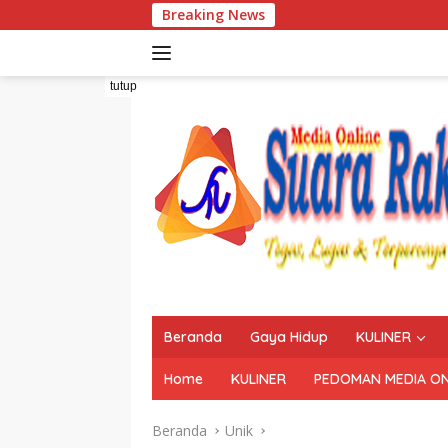
Langsung
Breaking News
ke
konten
tutup
Beranda
Gaya Hidup
KULINER
Home
KULINER
PEDOMAN MEDIA ON
Beranda
Unik