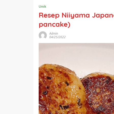
Unik
Resep Niiyama Japane
pancake)
Admin
04/25/2022