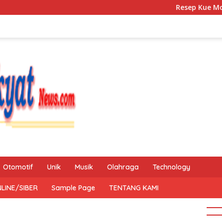
Resep Kue Mochi Kacan
Otomotif
Unik
Musik
Olahraga
Technology
LINE/SIBER
Sample Page
TENTANG KAMI