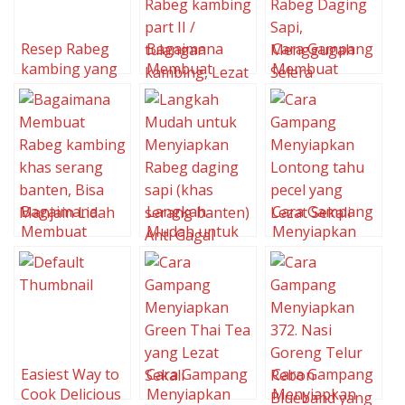
Resep Rabeg
Bagaimana
Cara Gampang
kambing yang
Membuat
Membuat
Lezat
Rabeg wedus /
Rabeg Daging
Rabeg kambing
Sapi,
part II /
Menggugah
tulangan
Selera
kambing, Lezat
Bagaimana
Langkah
Cara Gampang
Membuat
Mudah untuk
Menyiapkan
Rabeg kambing
Menyiapkan
Lontong tahu
khas serang
Rabeg daging
pecel yang
banten, Bisa
sapi (khas
Lezat Sekali
Manjain Lidah
serang banten)
Anti Gagal
Easiest Way to
Cara Gampang
Cara Gampang
Cook Delicious
Menyiapkan
Menyiapkan