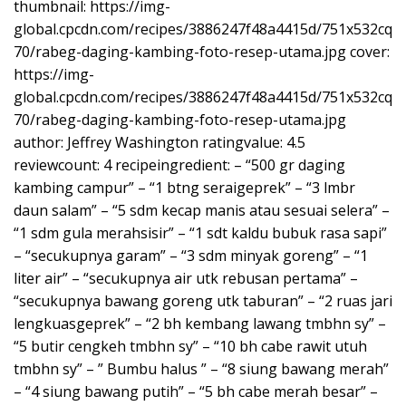
thumbnail: https://img-
global.cpcdn.com/recipes/3886247f48a4415d/751x532cq
70/rabeg-daging-kambing-foto-resep-utama.jpg cover:
https://img-
global.cpcdn.com/recipes/3886247f48a4415d/751x532cq
70/rabeg-daging-kambing-foto-resep-utama.jpg
author: Jeffrey Washington ratingvalue: 4.5
reviewcount: 4 recipeingredient: – “500 gr daging
kambing campur” – “1 btng seraigeprek” – “3 lmbr
daun salam” – “5 sdm kecap manis atau sesuai selera” –
“1 sdm gula merahsisir” – “1 sdt kaldu bubuk rasa sapi”
– “secukupnya garam” – “3 sdm minyak goreng” – “1
liter air” – “secukupnya air utk rebusan pertama” –
“secukupnya bawang goreng utk taburan” – “2 ruas jari
lengkuasgeprek” – “2 bh kembang lawang tmbhn sy” –
“5 butir cengkeh tmbhn sy” – “10 bh cabe rawit utuh
tmbhn sy” – ” Bumbu halus ” – “8 siung bawang merah”
– “4 siung bawang putih” – “5 bh cabe merah besar” –