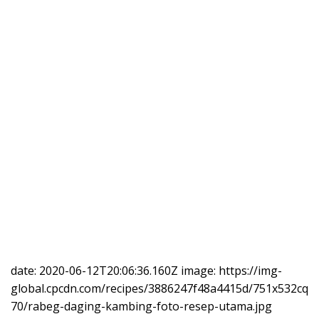
date: 2020-06-12T20:06:36.160Z image: https://img-
global.cpcdn.com/recipes/3886247f48a4415d/751x532cq
70/rabeg-daging-kambing-foto-resep-utama.jpg