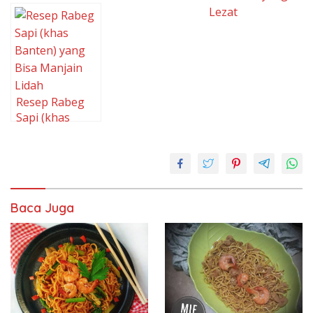
Tongseng
Green Thai Tea
372. Nasi
daging
yang Lezat
Goreng Telur
kambing
Sekali
Rebon
Blueband yang
Lezat
Resep Rabeg
Sapi (khas
Banten) yang
Bisa Manjain
Lidah
Baca Juga