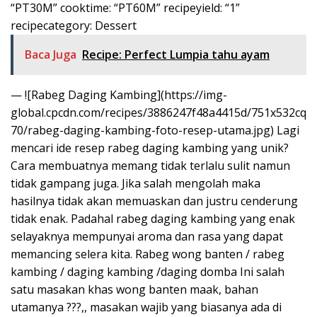
“PT30M” cooktime: “PT60M” recipeyield: “1”
recipecategory: Dessert
Baca Juga
Recipe: Perfect Lumpia tahu ayam
— ![Rabeg Daging Kambing](https://img-
global.cpcdn.com/recipes/3886247f48a4415d/751x532cq
70/rabeg-daging-kambing-foto-resep-utama.jpg) Lagi
mencari ide resep rabeg daging kambing yang unik?
Cara membuatnya memang tidak terlalu sulit namun
tidak gampang juga. Jika salah mengolah maka
hasilnya tidak akan memuaskan dan justru cenderung
tidak enak. Padahal rabeg daging kambing yang enak
selayaknya mempunyai aroma dan rasa yang dapat
memancing selera kita. Rabeg wong banten / rabeg
kambing / daging kambing /daging domba Ini salah
satu masakan khas wong banten maak, bahan
utamanya ???,, masakan wajib yang biasanya ada di