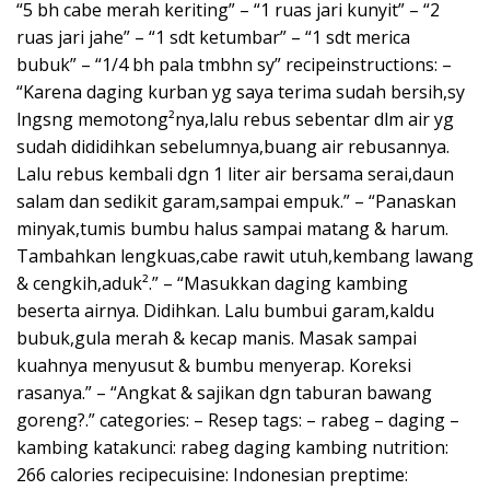
“5 bh cabe merah keriting” – “1 ruas jari kunyit” – “2
ruas jari jahe” – “1 sdt ketumbar” – “1 sdt merica
bubuk” – “1/4 bh pala tmbhn sy” recipeinstructions: –
“Karena daging kurban yg saya terima sudah bersih,sy
lngsng memotong²nya,lalu rebus sebentar dlm air yg
sudah dididihkan sebelumnya,buang air rebusannya.
Lalu rebus kembali dgn 1 liter air bersama serai,daun
salam dan sedikit garam,sampai empuk.” – “Panaskan
minyak,tumis bumbu halus sampai matang & harum.
Tambahkan lengkuas,cabe rawit utuh,kembang lawang
& cengkih,aduk².” – “Masukkan daging kambing
beserta airnya. Didihkan. Lalu bumbui garam,kaldu
bubuk,gula merah & kecap manis. Masak sampai
kuahnya menyusut & bumbu menyerap. Koreksi
rasanya.” – “Angkat & sajikan dgn taburan bawang
goreng?.” categories: – Resep tags: – rabeg – daging –
kambing katakunci: rabeg daging kambing nutrition:
266 calories recipecuisine: Indonesian preptime: