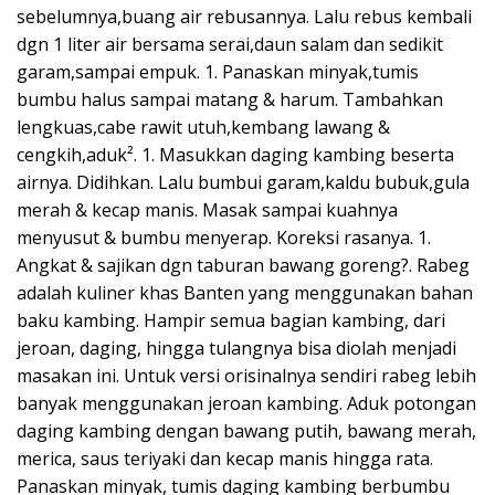
sebelumnya,buang air rebusannya. Lalu rebus kembali
dgn 1 liter air bersama serai,daun salam dan sedikit
garam,sampai empuk. 1. Panaskan minyak,tumis
bumbu halus sampai matang & harum. Tambahkan
lengkuas,cabe rawit utuh,kembang lawang &
cengkih,aduk². 1. Masukkan daging kambing beserta
airnya. Didihkan. Lalu bumbui garam,kaldu bubuk,gula
merah & kecap manis. Masak sampai kuahnya
menyusut & bumbu menyerap. Koreksi rasanya. 1.
Angkat & sajikan dgn taburan bawang goreng?. Rabeg
adalah kuliner khas Banten yang menggunakan bahan
baku kambing. Hampir semua bagian kambing, dari
jeroan, daging, hingga tulangnya bisa diolah menjadi
masakan ini. Untuk versi orisinalnya sendiri rabeg lebih
banyak menggunakan jeroan kambing. Aduk potongan
daging kambing dengan bawang putih, bawang merah,
merica, saus teriyaki dan kecap manis hingga rata.
Panaskan minyak, tumis daging kambing berbumbu