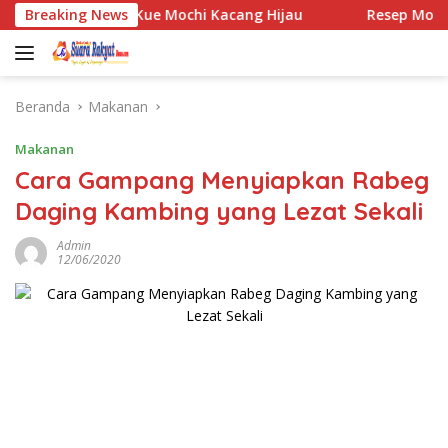
Langsung
Breaking News
Resep Kue Mochi Kacang Hijau
Resep Mochi meng
ke
konten
Beranda
Makanan
Makanan
Cara Gampang Menyiapkan Rabeg
Daging Kambing yang Lezat Sekali
Admin
12/06/2020