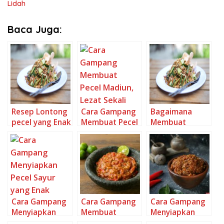
Lidah
Baca Juga:
Resep Lontong
Cara Gampang
Bagaimana
pecel yang Enak
Membuat Pecel
Membuat
Banget
Madiun, Lezat
Lontong Pecel,
Sekali
Lezat
Cara Gampang
Cara Gampang
Cara Gampang
Menyiapkan
Membuat
Menyiapkan
Pecel Sayur
SAMBAL TERASI
Sambal Pecel