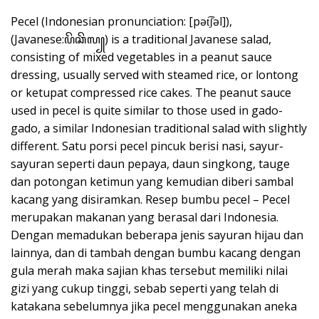
Pecel (Indonesian pronunciation: [pət͡ʃəl]),
(Javanese:ꦥꦼꦕꦼꦭ꧀) is a traditional Javanese salad,
consisting of mixed vegetables in a peanut sauce
dressing, usually served with steamed rice, or lontong
or ketupat compressed rice cakes. The peanut sauce
used in pecel is quite similar to those used in gado-
gado, a similar Indonesian traditional salad with slightly
different. Satu porsi pecel pincuk berisi nasi, sayur-
sayuran seperti daun pepaya, daun singkong, tauge
dan potongan ketimun yang kemudian diberi sambal
kacang yang disiramkan. Resep bumbu pecel – Pecel
merupakan makanan yang berasal dari Indonesia.
Dengan memadukan beberapa jenis sayuran hijau dan
lainnya, dan di tambah dengan bumbu kacang dengan
gula merah maka sajian khas tersebut memiliki nilai
gizi yang cukup tinggi, sebab seperti yang telah di
katakana sebelumnya jika pecel menggunakan aneka