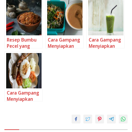
yang Enak
ala PECEL
Anti Gagal
LAMONGAN,
Lezat Sekali
Resep Bumbu
Cara Gampang
Cara Gampang
Pecel yang
Menyiapkan
Menyiapkan
Lezat Sekali
Pecel Sayur,
Green Thai Tea
Enak
yang Lezat
Sekali
Cara Gampang
Menyiapkan
Sambal Terasi
Pecel Lele Khas
Lamongan yang
Enak