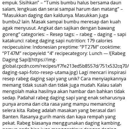
empuk. Sisihkan” – “Tumis bumbu halus bersama daun
salam, lengkuas dan serai sampai harum dan matang” –
“Masukkan daging dan kaldunya. Masukkan juga
bumbu2 lain. Masak sampai bumbu meresap dan kuah
agak menyusut. Angkat dan sajikan dengan bawang
goreng” categories: – Resep tags: – rabeg – daging – sapi
katakunci: rabeg daging sapi nutrition: 179 calories
recipecuisine: Indonesian preptime: “PT27M” cooktime:
“PT47M” recipeyield: “4” recipecategory: Lunch — ![Rabeg
Daging Sapi](https://img-
global.cpcdn.com/recipes/f7fe213ed5b8557d/751x532cq70
daging-sapi-foto-resep-utama.jpg) Lagi mencari inspirasi
resep rabeg daging sapi yang unik? Cara menyiapkannya
memang tidak susah dan tidak juga mudah. Kalau salah
mengolah maka hasilnya akan hambar dan bahkan tidak
sedap. Padahal rabeg daging sapi yang enak seharusnya
punya aroma dan cita rasa yang mampu memancing
selera kita. Rabeg adalah masakan yang berasal dari
Banten. Rasanya gurih manis dan kaya rempah yang
pekat. Rabeg biasanya menggunakan daging kambing,