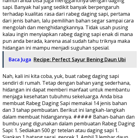
namun anda bisa juga menggantinya dengan daging
sapi. Banyak hal yang sedikit banyak berpengaruh
terhadap kualitas rasa dari rabeg daging sapi, pertama
dari jenis bahan, lalu pemilihan bahan segar sampai cara
mengolah dan menghidangkannya. Tidak usah pusing
kalau ingin menyiapkan rabeg daging sapi enak di mana
pun anda berada, karena asal sudah tahu triknya maka
hidangan ini mampu menjadi suguhan spesial.
Baca Juga
Recipe: Perfect Sayur Bening Daun Ubi
Nah, kali ini kita coba, yuk, buat rabeg daging sapi
sendiri di rumah. Tetap dengan bahan yang sederhana,
hidangan ini dapat memberi manfaat untuk membantu
menjaga kesehatan tubuhmu sekeluarga. Anda bisa
membuat Rabeg Daging Sapi memakai 14 jenis bahan
dan 3 tahap pembuatan. Berikut ini langkah-langkah
dalam membuat hidangannya.
##### Bahan-bahan dan
bumbu yang digunakan dalam pembuatan Rabeg Daging
Sapi: 1. Sediakan 500 gr tetelan atau daging sapi 1.
Siapkan 1 batang serai, geprek 1. Ambil 3 lembar daun