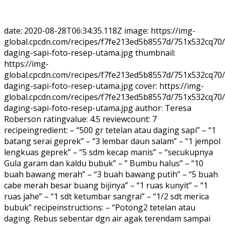
date: 2020-08-28T06:34:35.118Z image: https://img-
global.cpcdn.com/recipes/f7fe213ed5b8557d/751x532cq70
daging-sapi-foto-resep-utama.jpg thumbnail:
https://img-
global.cpcdn.com/recipes/f7fe213ed5b8557d/751x532cq70
daging-sapi-foto-resep-utama.jpg cover: https://img-
global.cpcdn.com/recipes/f7fe213ed5b8557d/751x532cq70
daging-sapi-foto-resep-utama.jpg author: Teresa
Roberson ratingvalue: 4.5 reviewcount: 7
recipeingredient: – “500 gr tetelan atau daging sapi” – “1
batang serai geprek” – “3 lembar daun salam” – “1 jempol
lengkuas geprek” – “5 sdm kecap manis” – “secukupnya
Gula garam dan kaldu bubuk” – ” Bumbu halus” – “10
buah bawang merah” – “3 buah bawang putih” – “5 buah
cabe merah besar buang bijinya” – “1 ruas kunyit” – “1
ruas jahe” – “1 sdt ketumbar sangrai” – “1/2 sdt merica
bubuk” recipeinstructions: – “Potong2 tetelan atau
daging. Rebus sebentar dgn air agak terendam sampai