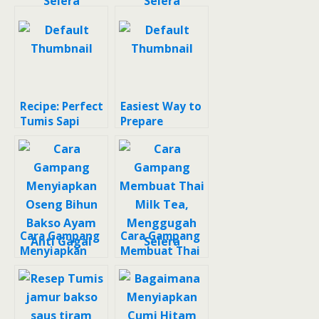
Bakso Masak
Kopi Susu (200)
Pedas yang
yang
Menggugah
Menggugah
Selera
Selera
Recipe: Perfect
Easiest Way to
Tumis Sapi
Prepare
Jamur
Perfect Tumis
Jamur Kancing
Pakcoy dan
Tahu
Cara Gampang
Cara Gampang
Menyiapkan
Membuat Thai
Oseng Bihun
Milk Tea,
Bakso Ayam
Menggugah
Anti Gagal
Selera