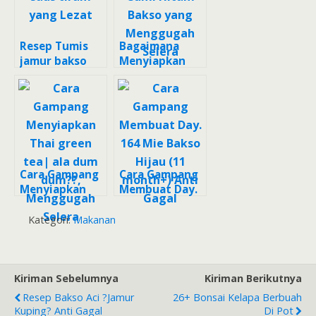
Resep Tumis
Bagaimana
jamur bakso
Menyiapkan
saus tiram
Cumi Hitam
yang Lezat
Bakso yang
Menggugah
Selera
Cara Gampang
Cara Gampang
Menyiapkan
Membuat Day.
Thai green
164 Mie Bakso
tea| ala dum
Hijau (11
Kategori:
Makanan
dum??,
month+) Anti
Menggugah
Gagal
Selera
Kiriman Sebelumnya
Kiriman Berikutnya
Resep Bakso Aci ?Jamur
26+ Bonsai Kelapa Berbuah
Kuping? Anti Gagal
Di Pot