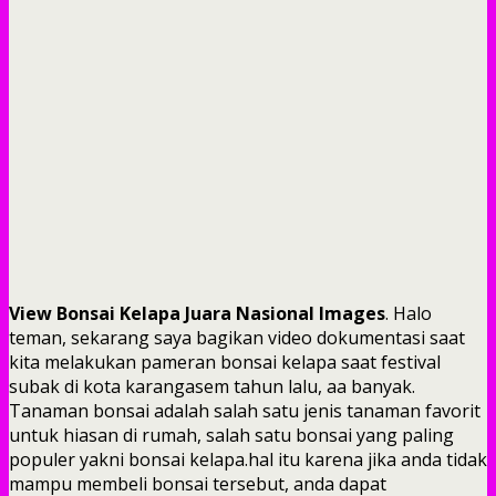
View Bonsai Kelapa Juara Nasional Images
. Halo
teman, sekarang saya bagikan video dokumentasi saat
kita melakukan pameran bonsai kelapa saat festival
subak di kota karangasem tahun lalu, aa banyak.
Tanaman bonsai adalah salah satu jenis tanaman favorit
untuk hiasan di rumah, salah satu bonsai yang paling
populer yakni bonsai kelapa.hal itu karena jika anda tidak
mampu membeli bonsai tersebut, anda dapat