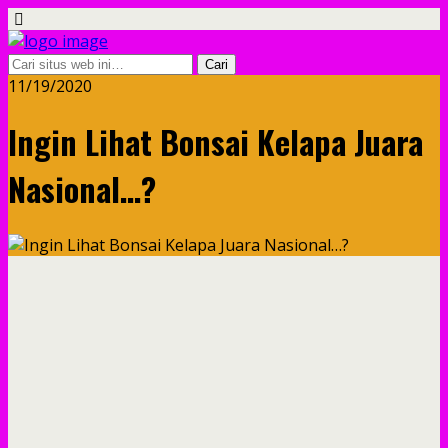
11/19/2020
Ingin Lihat Bonsai Kelapa Juara
Nasional…?