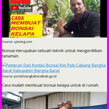
Source: i.pinimg.com
Bonsai merupakan sebuah teknik untuk mengerdilkan
tanaman.
Source: portal.bangkabaratkab.go.id
Cara mudah membuat bonsai kelapa untuk di rumah.