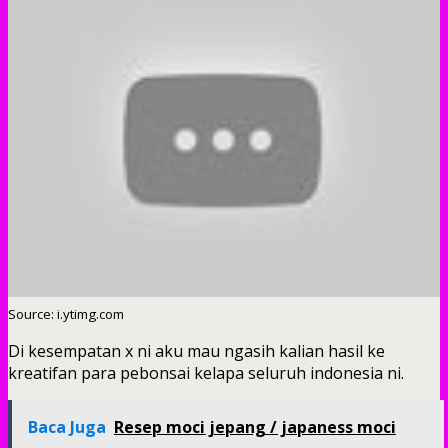
Source: i.ytimg.com
Di kesempatan x ni aku mau ngasih kalian hasil ke
kreatifan para pebonsai kelapa seluruh indonesia ni.
Baca Juga
Resep moci jepang / japaness moci