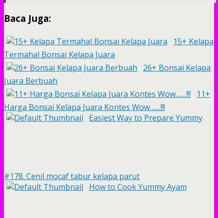
Baca Juga:
15+ Kelapa
Termahal Bonsai Kelapa Juara
26+ Bonsai Kelapa
Juara Berbuah
11+
Harga Bonsai Kelapa Juara Kontes Wow……!!!
Easiest Way to Prepare Yummy
#178. Cenil mocaf tabur kelapa parut
How to Cook Yummy Ayam