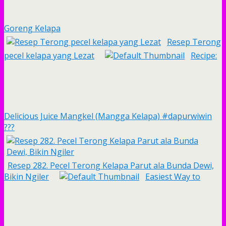
Goreng Kelapa
Resep Terong
pecel kelapa yang Lezat
Recipe:
Delicious Juice Mangkel (Mangga Kelapa) #dapurwiwin
??‍?
Resep 282. Pecel Terong Kelapa Parut ala Bunda Dewi,
Bikin Ngiler
Easiest Way to