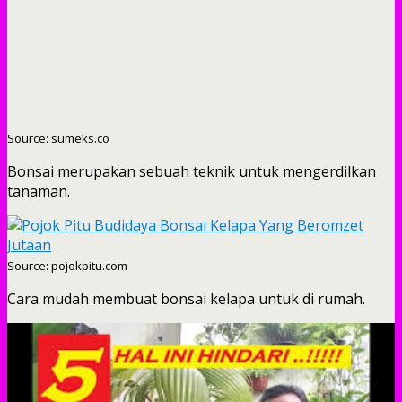
Source: sumeks.co
Bonsai merupakan sebuah teknik untuk mengerdilkan
tanaman.
Source: pojokpitu.com
Cara mudah membuat bonsai kelapa untuk di rumah.