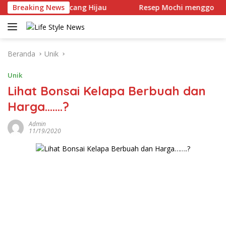
Langsung
ochi Kacang Hijau
Breaking News
Resep Mochi menggo
Resep 
ke
konten
Beranda
Unik
Unik
Lihat Bonsai Kelapa Berbuah dan
Harga…….?
Admin
11/19/2020