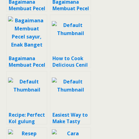
Bagaimana
Bagaimana
Membuat Pecel
Membuat Pecel
sayurh yang
Kacang Mete
Enak
Anti Gagal
Bagaimana
How to Cook
Membuat Pecel
Delicious Cenil
sayur, Enak
lembut kenyal
Banget
anti gagal
Recipe: Perfect
Easiest Way to
Kol gulung
Make Tasty
tuna tahu
Cara membuat
telur diet
Boba(pearl) 2