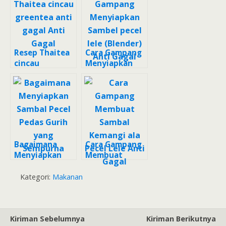
sambel pecel
bahan anti
healthy food
gagal
Resep Thaitea
Cara Gampang
cincau
Menyiapkan
greentea anti
Sambel pecel
gagal Anti
lele (Blender)
Gagal
Anti Gagal
Bagaimana
Cara Gampang
Menyiapkan
Membuat
Sambal Pecel
Sambal
Pedas Gurih
Kemangi ala
Kategori:
Makanan
yang Sempurna
Pecel Lele Anti
Gagal
Kiriman Sebelumnya
Kiriman Berikutnya