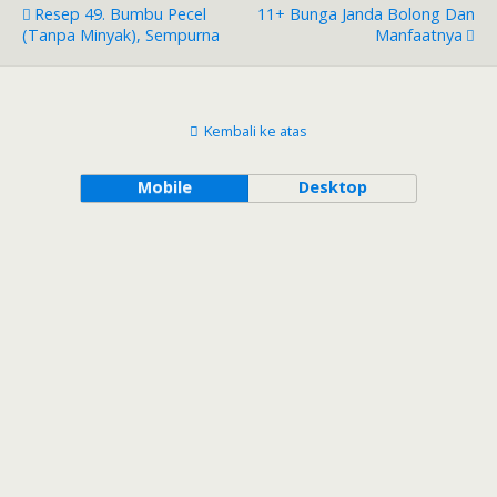
Resep 49. Bumbu Pecel
11+ Bunga Janda Bolong Dan
(tanpa Minyak), Sempurna
Manfaatnya
Kembali ke atas
Mobile
Desktop