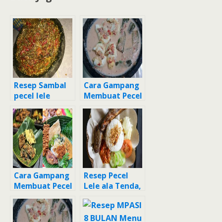
Resep Sambal
Cara Gampang
pecel lele
Membuat Pecel
(sambal ulek)
Santan Terong
yang Lezat
Tempe, Enak
Cara Gampang
Resep Pecel
Membuat Pecel
Lele ala Tenda,
Madiun, Lezat
Bisa Manjain
Sekali
Lidah