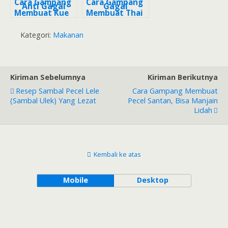
Cara Gampang
Cara Gampang
Membuat Kue
Membuat Thai
Nastar Thai
Tea Boba Ubi
Tea Premium
Ungu Anti
Kategori:
Makanan
Anti Gagal
Gagal
Kiriman Sebelumnya
Kiriman Berikutnya
Resep Sambal Pecel Lele
Cara Gampang Membuat
(sambal Ulek) Yang Lezat
Pecel Santan, Bisa Manjain
Lidah
Kembali ke atas
Mobile
Desktop