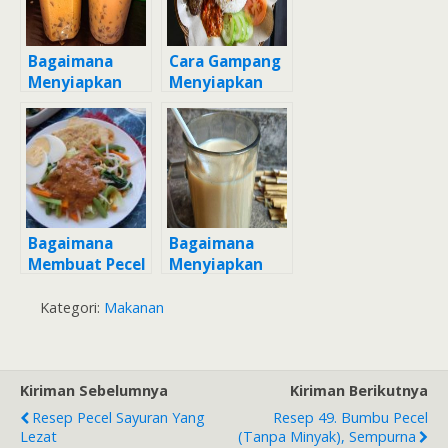
Bagaimana
Cara Gampang
Menyiapkan
Menyiapkan
Manggo Thai
Sambel pecel
Tea yang
lele (Blender)
Sempurna
Anti Gagal
Bagaimana
Bagaimana
Membuat Pecel
Menyiapkan
sayurh yang
Thai Tea yang
Enak
Sempurna
Kategori:
Makanan
Kiriman Sebelumnya
Kiriman Berikutnya
Resep Pecel Sayuran Yang
Resep 49. Bumbu Pecel
Lezat
(tanpa Minyak), Sempurna