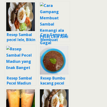
(sambal ulek)
Pecel terong
yang Lezat
bakar,
Sempurna
Resep Sambal
Cara Gampang
pecel lele, Bikin
Membuat
Ngiler
Sambal
Kemangi ala
Pecel Lele Anti
Gagal
Resep Sambal
Resep Bumbu
Pecel Madiun
kacang pecel
yang Enak
sayur yang
Banget
Sempurna