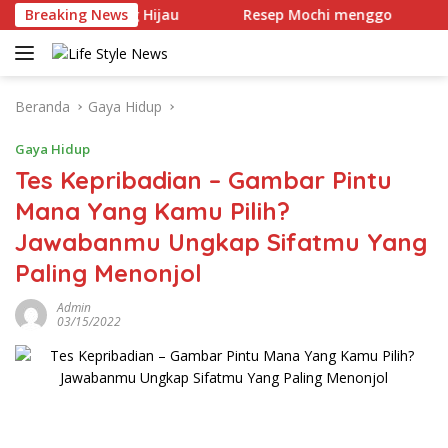
Langsung
 Mochi Kacang Hijau
Breaking News
Resep Mochi menggo
Rese
ke
konten
Beranda
Gaya Hidup
Gaya Hidup
Tes Kepribadian – Gambar Pintu
Mana Yang Kamu Pilih?
Jawabanmu Ungkap Sifatmu Yang
Paling Menonjol
Admin
03/15/2022