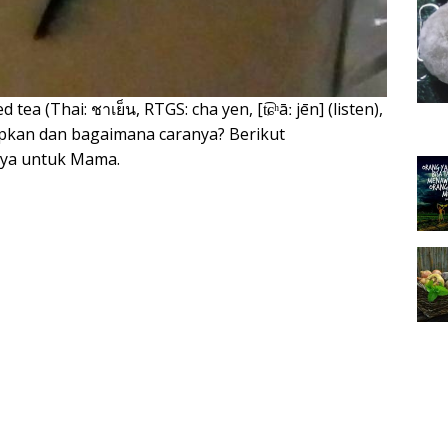
tea (Thai: ชาเย็น, RTGS: cha yen, [t͡ɕʰāː jēn] (listen),
isiapkan dan bagaimana caranya? Berikut
nya untuk Mama.