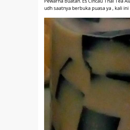
Pewarna buatan. Es Cincau Thai Tea Ala
udh saatnya berbuka puasa ya , kali ini 