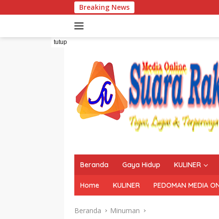
Langsung
Breaking News
ke
konten
tutup
Beranda
Gaya Hidup
KULINER
Home
KULINER
PEDOMAN MEDIA ON
Beranda
Minuman