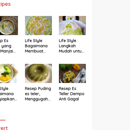
ipes
p Es
Life Style
Life Style
r yang
Bagaimana
Langkah
 Manjain
Membuat
Mudah untuk
h
Cake Es Teler
Membuat
Anti Gagal
Bolu Es Teler
Alpukat
Magicom,
Enak Banget
Style
Resep Puding
Resep Es
aimana
es teler,
Teller Dempo
yiapkan
Menggugah
Anti Gagal
eler ala
Selera
ggugah
ra
ert