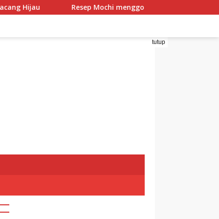
u
Resep Mochi menggo
Resep Mochi Pandan Isi
tutup