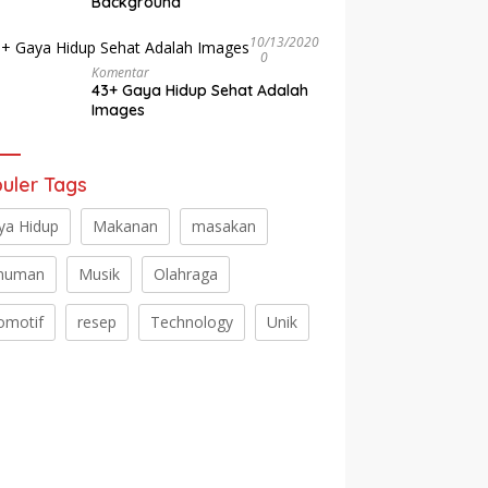
Background
10/13/2020
0
Komentar
43+ Gaya Hidup Sehat Adalah
Images
uler Tags
ya Hidup
Makanan
masakan
numan
Musik
Olahraga
omotif
resep
Technology
Unik