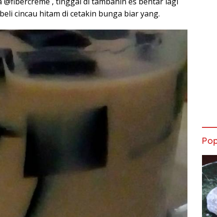
 @fibercreme , tinggal di tambahin es bentar lagi
beli cincau hitam di cetakin bunga biar yang.
Pop