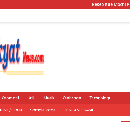
Resep Kue Mochi Kacang Hija
Otomotif
Unik
Musik
Olahraga
Technology
LINE/SIBER
Sample Page
TENTANG KAMI