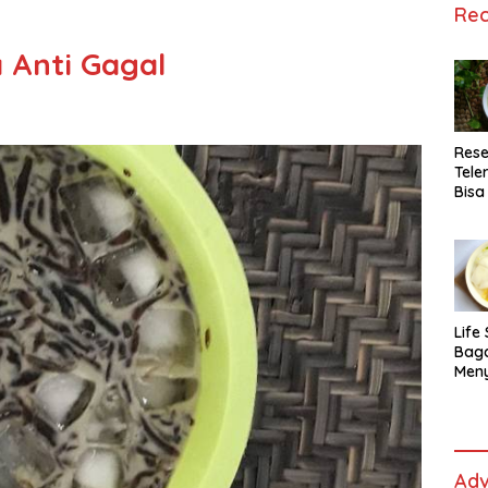
Rec
 Anti Gagal
Rese
Tele
Bisa
Lida
Life 
Bag
Men
Es t
fe,
Men
Sele
Adv