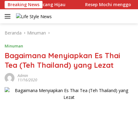
Langsung
e Mochi Kacang Hijau
Breaking News
Resep Mochi menggo
Re
ke
konten
Beranda
Minuman
Minuman
Bagaimana Menyiapkan Es Thai
Tea (Teh Thailand) yang Lezat
Admin
11/16/2020