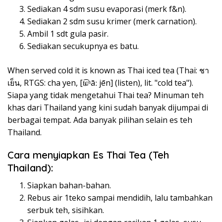
Sediakan 4 sdm susu evaporasi (merk f&n).
Sediakan 2 sdm susu krimer (merk carnation).
Ambil 1 sdt gula pasir.
Sediakan secukupnya es batu.
When served cold it is known as Thai iced tea (Thai: ชา
เย็น, RTGS: cha yen, [t͡ɕʰāː jēn] (listen), lit. "cold tea").
Siapa yang tidak mengetahui Thai tea? Minuman teh
khas dari Thailand yang kini sudah banyak dijumpai di
berbagai tempat. Ada banyak pilihan selain es teh
Thailand.
Cara menyiapkan Es Thai Tea (Teh
Thailand):
Siapkan bahan-bahan.
Rebus air 1teko sampai mendidih, lalu tambahkan
serbuk teh, sisihkan.