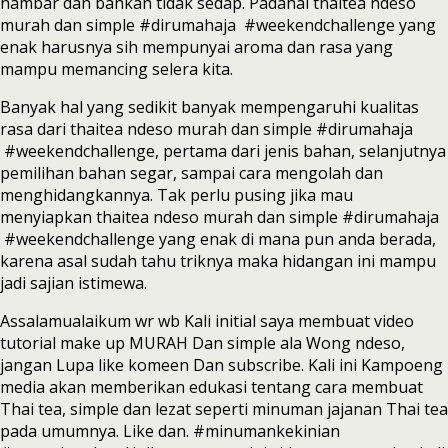
hambar dan bahkan tidak sedap. Padahal thaitea ndeso
murah dan simple #dirumahaja #weekendchallenge yang
enak harusnya sih mempunyai aroma dan rasa yang
mampu memancing selera kita.
Banyak hal yang sedikit banyak mempengaruhi kualitas
rasa dari thaitea ndeso murah dan simple #dirumahaja
#weekendchallenge, pertama dari jenis bahan, selanjutnya
pemilihan bahan segar, sampai cara mengolah dan
menghidangkannya. Tak perlu pusing jika mau
menyiapkan thaitea ndeso murah dan simple #dirumahaja
#weekendchallenge yang enak di mana pun anda berada,
karena asal sudah tahu triknya maka hidangan ini mampu
jadi sajian istimewa.
Assalamualaikum wr wb Kali initial saya membuat video
tutorial make up MURAH Dan simple ala Wong ndeso,
jangan Lupa like komeen Dan subscribe. Kali ini Kampoeng
media akan memberikan edukasi tentang cara membuat
Thai tea, simple dan lezat seperti minuman jajanan Thai tea
pada umumnya. Like dan. #minumankekinian