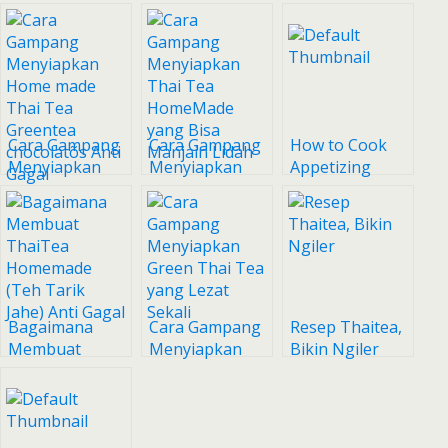
Dumdum Thai
Thai Green tea
Thai tea tanpa
Tea Ekonomis
#pr_recookminumandingi
teh thailand
Anti Gagal
Anti Gagal
Anti Gagal
Cara Gampang
Cara Gampang
How to Cook
Menyiapkan
Menyiapkan
Appetizing
Home made
Thai Tea
Cenil Ndeso
Thai Tea
HomeMade
Greentea
yang Bisa
chocolatõs Anti
Manjain Lidah
Gagal
Bagaimana
Cara Gampang
Resep Thaitea,
Membuat
Menyiapkan
Bikin Ngiler
ThaiTea
Green Thai Tea
Homemade
yang Lezat
(Teh Tarik
Sekali
Jahe) Anti Gagal