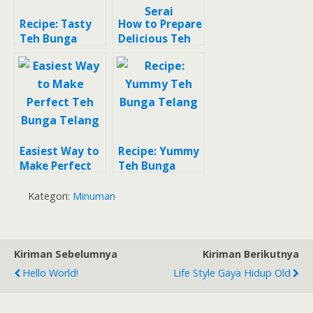
Recipe: Tasty
How to Prepare
Teh Bunga
Delicious Teh
Telang &
Bunga Telang
Rosella
Serai
Easiest Way to
Recipe: Yummy
Make Perfect
Teh Bunga
Teh Bunga
Telang
Telang
Kategori:
Minuman
Kiriman Sebelumnya
Kiriman Berikutnya
Hello World!
Life Style Gaya Hidup Old