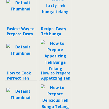
Easiest Way to
Recipe: Tasty
Prepare Tasty
Teh bunga
Teh Bunga
telang
Telang ft
Lemon Sereh
How to Cook
How to Prepare
Perfect Teh
Appetizing Teh
Bunga Telang
Bunga Telang
Jeruk Nipis