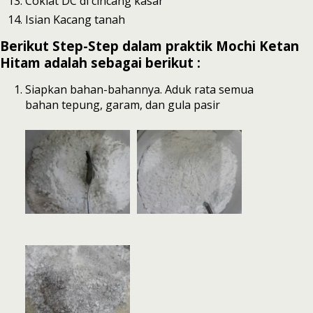
Coklat DC di cincang kasar
Isian Kacang tanah
Berikut Step-Step dalam praktik Mochi Ketan
Hitam adalah sebagai berikut :
Siapkan bahan-bahannya. Aduk rata semua
bahan tepung, garam, dan gula pasir