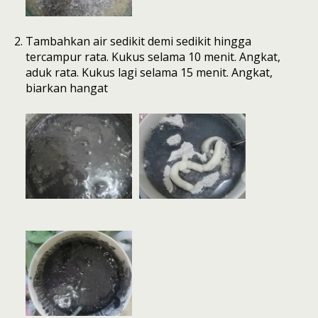
Tambahkan air sedikit demi sedikit hingga
tercampur rata. Kukus selama 10 menit. Angkat,
aduk rata. Kukus lagi selama 15 menit. Angkat,
biarkan hangat