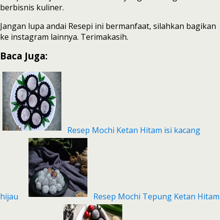
berbisnis kuliner.
Jangan lupa andai Resepi ini bermanfaat, silahkan bagikan
ke instagram lainnya. Terimakasih.
Baca Juga:
Resep Mochi Ketan Hitam isi kacang
hijau
Resep Mochi Tepung Ketan Hitam