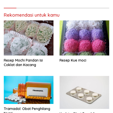
Rekomendasi untuk kamu
Resep Mochi Pandan Isi
Resep Kue moci
Coklat dan Kacang
Tramadol: Obat Penghilang