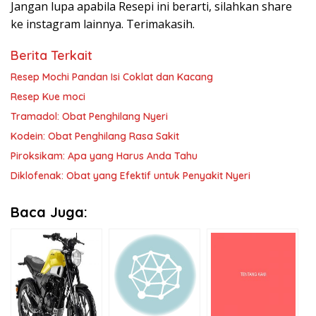
Jangan lupa apabila Resepi ini berarti, silahkan share
ke instagram lainnya. Terimakasih.
Berita Terkait
Resep Mochi Pandan Isi Coklat dan Kacang
Resep Kue moci
Tramadol: Obat Penghilang Nyeri
Kodein: Obat Penghilang Rasa Sakit
Piroksikam: Apa yang Harus Anda Tahu
Diklofenak: Obat yang Efektif untuk Penyakit Nyeri
Baca Juga: