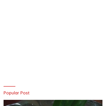
Popular Post