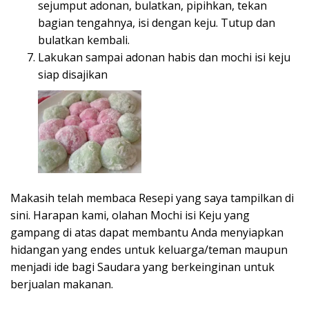
sejumput adonan, bulatkan, pipihkan, tekan
bagian tengahnya, isi dengan keju. Tutup dan
bulatkan kembali.
Lakukan sampai adonan habis dan mochi isi keju
siap disajikan
Makasih telah membaca Resepi yang saya tampilkan di
sini. Harapan kami, olahan Mochi isi Keju yang
gampang di atas dapat membantu Anda menyiapkan
hidangan yang endes untuk keluarga/teman maupun
menjadi ide bagi Saudara yang berkeinginan untuk
berjualan makanan.