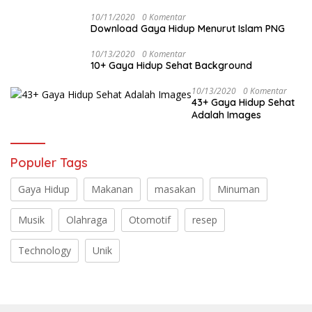
10/11/2020
0 Komentar
Download Gaya Hidup Menurut Islam PNG
10/13/2020
0 Komentar
10+ Gaya Hidup Sehat Background
10/13/2020
0 Komentar
43+ Gaya Hidup Sehat
Adalah Images
Populer Tags
Gaya Hidup
Makanan
masakan
Minuman
Musik
Olahraga
Otomotif
resep
Technology
Unik