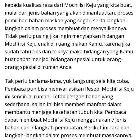
kepada kualitas rasa dari Mochi isi Keju yang kita buat,
mulai dari jenis bahan yang akan dimanfaatkan, proses
pemilihan bahan maskan yang segar, serta langkah-
langkah dalam proses membuat dan menyajikannya.
Tidak perlu pusing jika ingin menyiapkan hidangan
Mochi isi Keju enak di ruang makan Kamu, karena jika
sudah tahu tips dan triknya maka hidangan yang Kamu
buat dapat menjadi hidangan spesial untuk orang-
orang spesial di rumah Anda.
Tak perlu berlama-lama, yuk langsung saja kita coba,
Pembaca pun bisa memvariasikan Resepi Mochi isi Keju
ini sendiri di rumah. Tetap dengan bahan yang
sederhana, sajian ini bisa memberi manfaat dalam
membantu menjaga kesehatan tubuh kita. Pembaca
dapat membuat Mochi isi Keju menggunakan 7 jenis
bahan dan 7 langkah pembuatan. Berikut ini cara dan
langkah-langkah dalam proses membuat masakannya.