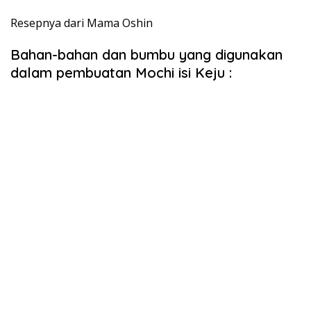
Resepnya dari Mama Oshin
Bahan-bahan dan bumbu yang digunakan
dalam pembuatan Mochi isi Keju :