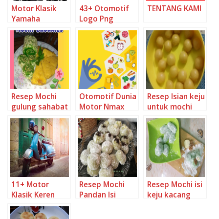
Motor Klasik
43+ Otomotif
TENTANG KAMI
Yamaha
Logo Png
Pictures
Resep Mochi
Otomotif Dunia
Resep Isian keju
gulung sahabat
Motor Nmax
untuk mochi
brownies keju
11+ Motor
Resep Mochi
Resep Mochi isi
Klasik Keren
Pandan Isi
keju kacang
Coklat & Keju