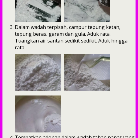
Dalam wadah terpisah, campur tepung ketan,
tepung beras, garam dan gula. Aduk rata.
Tuangkan air santan sedikit sedikit. Aduk hingga
rata.
Tempatkan adonan dalam wadah tahan panas yang