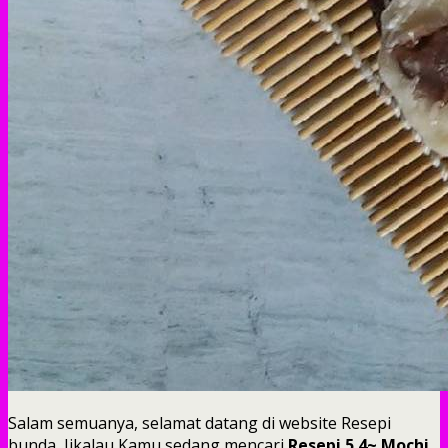
Salam semuanya, selamat datang di website Resepi
bunda, Jikalau Kamu sedang mencari
Resepi 5.4~ Mochi