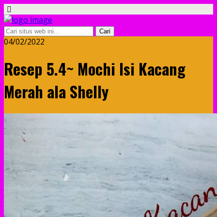
04/02/2022
Resep 5.4~ Mochi Isi Kacang
Merah ala Shelly