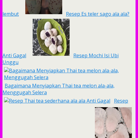
lembut
Resep Es teler sago ala ala?
Anti Gagal
Resep Mochi Isi Ubi
Unggu
Bagaimana Menyiapkan Thai tea melon ala-ala,
Menggugah Selera
Resep