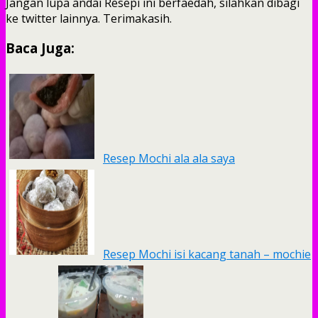
Jangan lupa andai Resepi ini berfaedah, silahkan dibagi
ke twitter lainnya. Terimakasih.
Baca Juga:
Resep Mochi ala ala saya
Resep Mochi isi kacang tanah – mochie