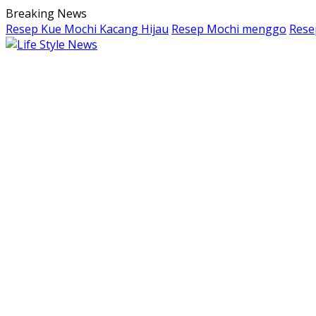
Langsung
Breaking News
ke
Resep Kue Mochi Kacang Hijau
Resep Mochi menggo
Rese
konten