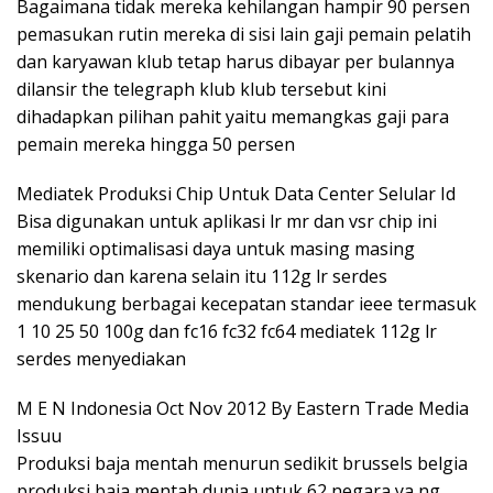
Bagaimana tidak mereka kehilangan hampir 90 persen
pemasukan rutin mereka di sisi lain gaji pemain pelatih
dan karyawan klub tetap harus dibayar per bulannya
dilansir the telegraph klub klub tersebut kini
dihadapkan pilihan pahit yaitu memangkas gaji para
pemain mereka hingga 50 persen
Mediatek Produksi Chip Untuk Data Center Selular Id
Bisa digunakan untuk aplikasi lr mr dan vsr chip ini
memiliki optimalisasi daya untuk masing masing
skenario dan karena selain itu 112g lr serdes
mendukung berbagai kecepatan standar ieee termasuk
1 10 25 50 100g dan fc16 fc32 fc64 mediatek 112g lr
serdes menyediakan
M E N Indonesia Oct Nov 2012 By Eastern Trade Media
Issuu
Produksi baja mentah menurun sedikit brussels belgia
produksi baja mentah dunia untuk 62 negara ya ng