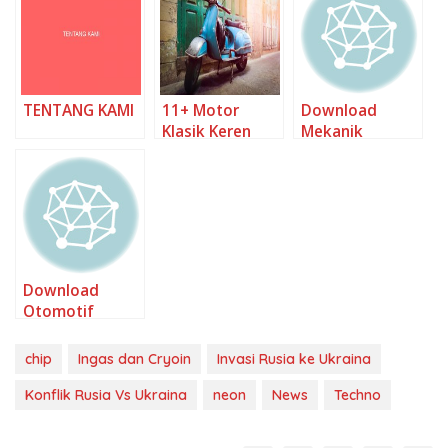
TENTANG KAMI
11+ Motor
Download
Klasik Keren
Mekanik
Otomotif Logo
Mekanik
Pictures
Download
Otomotif
Background
PNG
chip
Ingas dan Cryoin
Invasi Rusia ke Ukraina
Konflik Rusia Vs Ukraina
neon
News
Techno