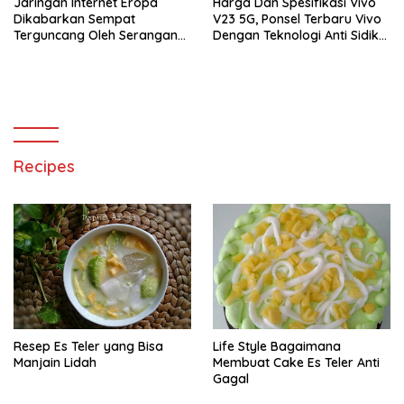
Jaringan Internet Eropa
Harga Dan Spesifikasi Vivo
Dikabarkan Sempat
V23 5G, Ponsel Terbaru Vivo
Terguncang Oleh Serangan
Dengan Teknologi Anti Sidik
Peretas Rusia
Jari
Recipes
Resep Es Teler yang Bisa
Life Style Bagaimana
Manjain Lidah
Membuat Cake Es Teler Anti
Gagal