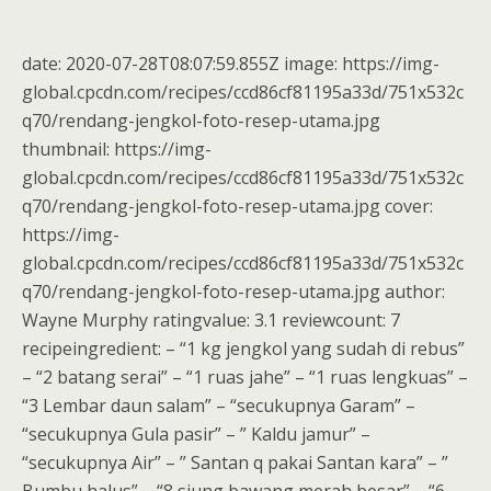
date: 2020-07-28T08:07:59.855Z image: https://img-
global.cpcdn.com/recipes/ccd86cf81195a33d/751x532c
q70/rendang-jengkol-foto-resep-utama.jpg
thumbnail: https://img-
global.cpcdn.com/recipes/ccd86cf81195a33d/751x532c
q70/rendang-jengkol-foto-resep-utama.jpg cover:
https://img-
global.cpcdn.com/recipes/ccd86cf81195a33d/751x532c
q70/rendang-jengkol-foto-resep-utama.jpg author:
Wayne Murphy ratingvalue: 3.1 reviewcount: 7
recipeingredient: – “1 kg jengkol yang sudah di rebus”
– “2 batang serai” – “1 ruas jahe” – “1 ruas lengkuas” –
“3 Lembar daun salam” – “secukupnya Garam” –
“secukupnya Gula pasir” – ” Kaldu jamur” –
“secukupnya Air” – ” Santan q pakai Santan kara” – ”