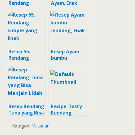
Rendang
Ayam, Enak
Daging Sapi
resep warisan
mama mertua
??
Resep 55.
Resep Ayam
Rendang
bumbu
simple yang
rendang, Enak
Enak
Resep Rendang
Recipe: Tasty
Tuna yang Bisa
Rendang
Manjain Lidah
Daging Sapi
Kategori:
Makanan