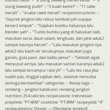
Bumbu halus” – “8 siung bawang merah besar” – “6
siung bawang putih” – “3 buah kemiri” – “11 cabe
merah” – “4 cabe rawit merah” recipeinstructions: –
“Geprek jengkol lalu rebus kembali yah supaya
benar2 empuk” – “Siapkan bumbu halusnya lalu
blender yah” – “Tumis bumbu yang di haluskan tadi,
masukan serai, daun salam, lengkuas, dan jahe aduk2
sampai baunya harum” – “Lalu masukan jengkol nya
aduk2 lalu kasih air secukupnya, masukan juga
garam, gula pasir, dan kaldu jamur” – “Setelah agak
menyusut airnya, lalu masukan santan karanya aduk2
lalu sampai tercampur rata yh” – “Lalu tes rasa jika
sudah pas, tinggal sajikan deh,, selamat mencoba
semoga bermanfaat” categories: – Resep tags: –
rendang – jengkol katakunci: rendang jengkol
nutrition: 254 calories recipecuisine: Indonesian
preptime: “PT40M” cooktime: “PT49M” recipeyield: “4”
recipecategory: Dinner — ![Rendang jengkol]