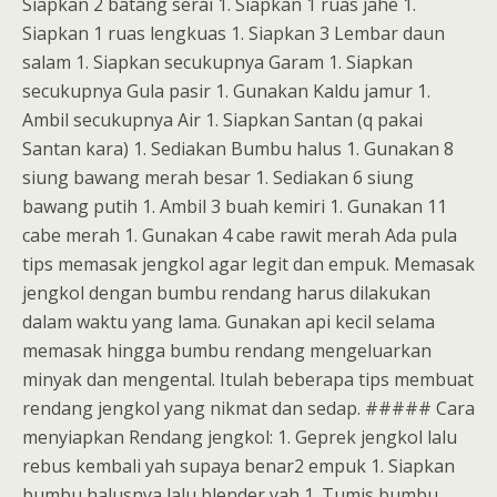
Siapkan 2 batang serai 1. Siapkan 1 ruas jahe 1.
Siapkan 1 ruas lengkuas 1. Siapkan 3 Lembar daun
salam 1. Siapkan secukupnya Garam 1. Siapkan
secukupnya Gula pasir 1. Gunakan Kaldu jamur 1.
Ambil secukupnya Air 1. Siapkan Santan (q pakai
Santan kara) 1. Sediakan Bumbu halus 1. Gunakan 8
siung bawang merah besar 1. Sediakan 6 siung
bawang putih 1. Ambil 3 buah kemiri 1. Gunakan 11
cabe merah 1. Gunakan 4 cabe rawit merah Ada pula
tips memasak jengkol agar legit dan empuk. Memasak
jengkol dengan bumbu rendang harus dilakukan
dalam waktu yang lama. Gunakan api kecil selama
memasak hingga bumbu rendang mengeluarkan
minyak dan mengental. Itulah beberapa tips membuat
rendang jengkol yang nikmat dan sedap.
##### Cara
menyiapkan Rendang jengkol: 1. Geprek jengkol lalu
rebus kembali yah supaya benar2 empuk 1. Siapkan
bumbu halusnya lalu blender yah 1. Tumis bumbu