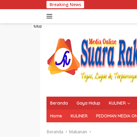
Langsung
Breaking News
ke
konten
tutup
Beranda
Gaya Hidup
KULINER
Home
KULINER
PEDOMAN MEDIA ON
Beranda
Makanan