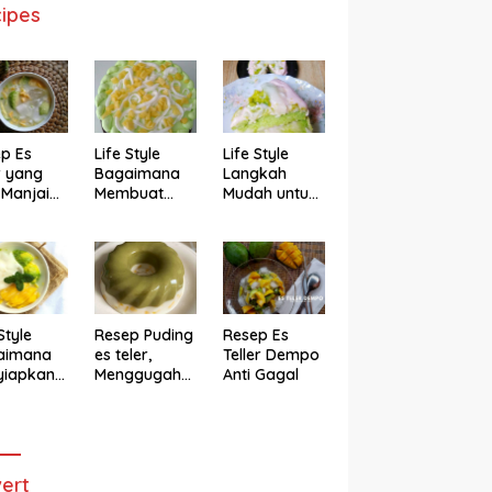
ipes
p Es
Life Style
Life Style
r yang
Bagaimana
Langkah
 Manjain
Membuat
Mudah untuk
h
Cake Es Teler
Membuat
Anti Gagal
Bolu Es Teler
Alpukat
Magicom,
Enak Banget
Style
Resep Puding
Resep Es
aimana
es teler,
Teller Dempo
yiapkan
Menggugah
Anti Gagal
eler ala
Selera
ggugah
ra
ert