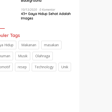
Background
10/13/2020
0 Komentar
43+ Gaya Hidup Sehat Adalah
Images
uler Tags
ya Hidup
Makanan
masakan
numan
Musik
Olahraga
omotif
resep
Technology
Unik