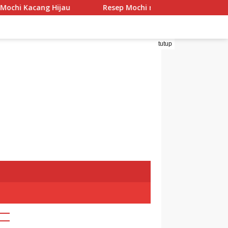
cang Hijau
Resep Mochi menggo
Resep Mochi P
tutup