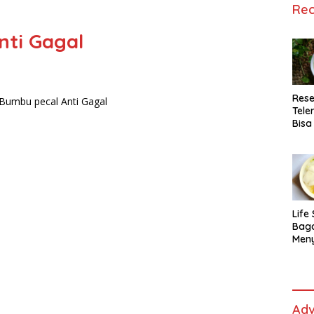
Rec
nti Gagal
Rese
Tele
Bisa
Lida
Life 
Bag
Men
Es t
fe,
Men
Sele
Adv