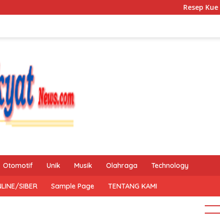
Resep Kue Mochi Ka
Otomotif
Unik
Musik
Olahraga
Technology
LINE/SIBER
Sample Page
TENTANG KAMI