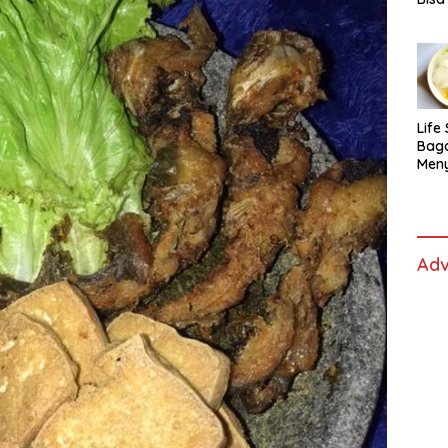
Lida
Life 
Bag
Men
Es t
fe,
Men
Sele
Adv