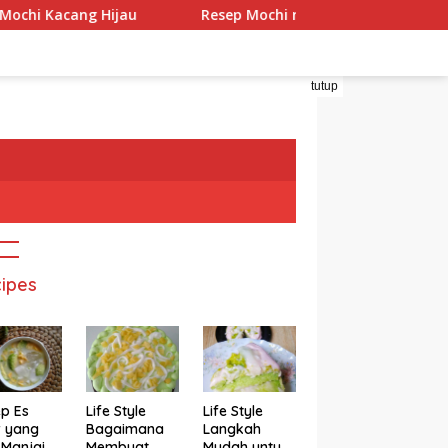
ng Hijau
Resep Mochi menggo
Resep Mochi Pa
tutup
ipes
p Es
Life Style
Life Style
r yang
Bagaimana
Langkah
 Manjain
Membuat
Mudah untuk