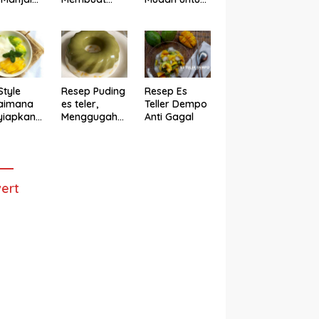
h
Cake Es Teler
Membuat
Anti Gagal
Bolu Es Teler
Alpukat
Magicom,
Enak Banget
Style
Resep Puding
Resep Es
aimana
es teler,
Teller Dempo
yiapkan
Menggugah
Anti Gagal
eler ala
Selera
ggugah
ra
ert