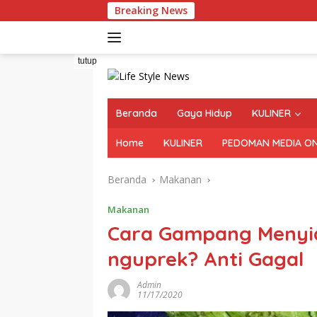
Langsung
Breaking News
ke
konten
tutup
Beranda
Gaya Hidup
KULINER
Home
KULINER
PEDOMAN MEDIA ON
Beranda
Makanan
Makanan
Cara Gampang Menyia
nguprek? Anti Gagal
Admin
11/17/2020