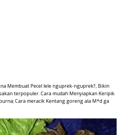
ana Membuat Pecel lele nguprek-nguprek?, Bikin
asakan terpopuler. Cara mudah Menyiapkan Keripik
purna; Cara meracik Kentang goreng ala M*d ga