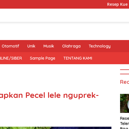
Resep Kue Mochi Kaca
Otomotif
Unik
Musik
Olahraga
Technology
LINE/SIBER
Sample Page
TENTANG KAMI
Rec
pkan Pecel lele nguprek-
Rese
Tele
Bisa