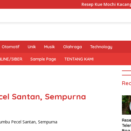
Resep Kue Mochi Kacang Hijau
Otomotif
Unik
Musik
Olahraga
Technology
LINE/SIBER
Sample Page
TENTANG KAMI
Rec
cel Santan, Sempurna
Rese
Tele
Bisa