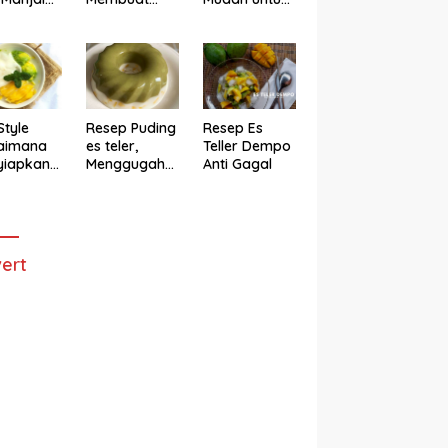
h
Cake Es Teler
Membuat
Anti Gagal
Bolu Es Teler
Alpukat
Magicom,
Enak Banget
Style
Resep Puding
Resep Es
aimana
es teler,
Teller Dempo
yiapkan
Menggugah
Anti Gagal
eler ala
Selera
ggugah
ra
ert