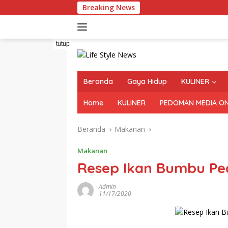
Langsung
Breaking News
ke
konten
tutup
Beranda
Gaya Hidup
KULINER
Home
KULINER
PEDOMAN MEDIA ON
Beranda
Makanan
Makanan
Resep Ikan Bumbu Pe
Admin
11/17/2020