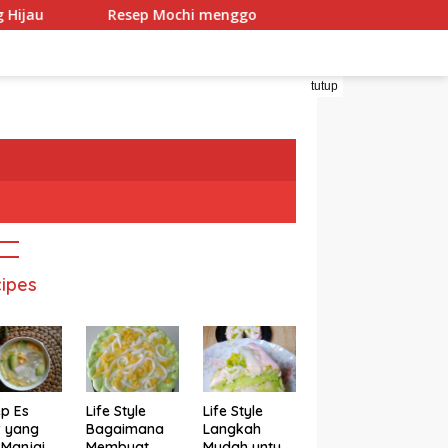
Resep Mochi menggo
Resep Mochi Pandan Isi Co
tutup
ipes
p Es
Life Style
Life Style
r yang
Bagaimana
Langkah
 Manjain
Membuat
Mudah untuk