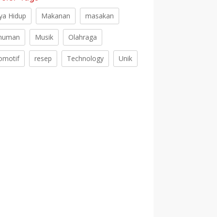
ya Hidup
Makanan
masakan
numan
Musik
Olahraga
omotif
resep
Technology
Unik