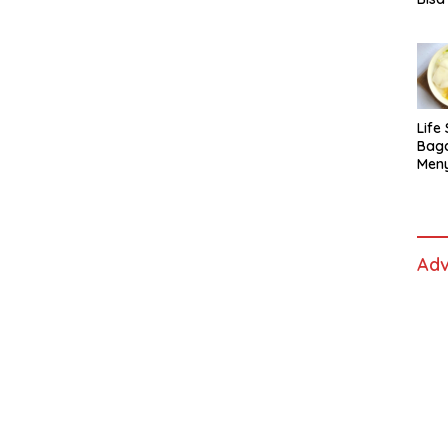
Lida
Life 
Bag
Men
Es t
fe,
Men
Sele
Adv