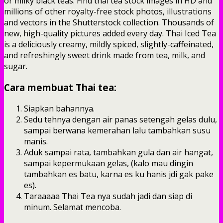
or milky black teas. Find thai tea stock images in HD and
millions of other royalty-free stock photos, illustrations
and vectors in the Shutterstock collection. Thousands of
new, high-quality pictures added every day. Thai Iced Tea
is a deliciously creamy, mildly spiced, slightly-caffeinated,
and refreshingly sweet drink made from tea, milk, and
sugar.
Cara membuat Thai tea:
Siapkan bahannya.
Sedu tehnya dengan air panas setengah gelas dulu,
sampai berwana kemerahan lalu tambahkan susu
manis.
Aduk sampai rata, tambahkan gula dan air hangat,
sampai kepermukaan gelas, (kalo mau dingin
tambahkan es batu, karna es ku hanis jdi gak pake
es).
Taraaaaa Thai Tea nya sudah jadi dan siap di
minum. Selamat mencoba.