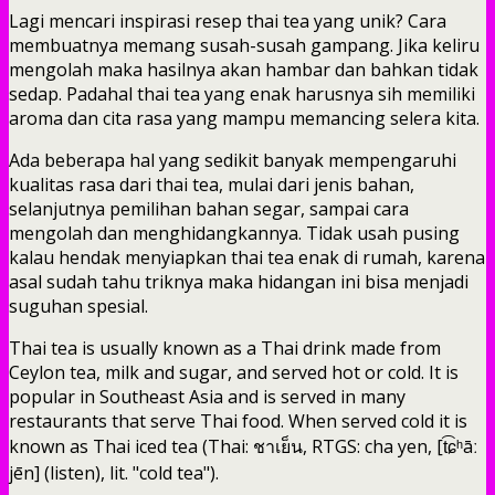
Lagi mencari inspirasi resep thai tea yang unik? Cara
membuatnya memang susah-susah gampang. Jika keliru
mengolah maka hasilnya akan hambar dan bahkan tidak
sedap. Padahal thai tea yang enak harusnya sih memiliki
aroma dan cita rasa yang mampu memancing selera kita.
Ada beberapa hal yang sedikit banyak mempengaruhi
kualitas rasa dari thai tea, mulai dari jenis bahan,
selanjutnya pemilihan bahan segar, sampai cara
mengolah dan menghidangkannya. Tidak usah pusing
kalau hendak menyiapkan thai tea enak di rumah, karena
asal sudah tahu triknya maka hidangan ini bisa menjadi
suguhan spesial.
Thai tea is usually known as a Thai drink made from
Ceylon tea, milk and sugar, and served hot or cold. It is
popular in Southeast Asia and is served in many
restaurants that serve Thai food. When served cold it is
known as Thai iced tea (Thai: ชาเย็น, RTGS: cha yen, [t͡ɕʰāː
jēn] (listen), lit. "cold tea").