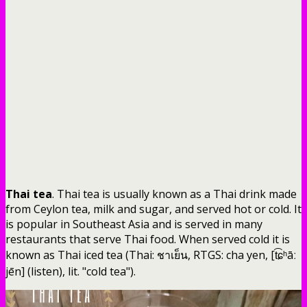
Thai tea
. Thai tea is usually known as a Thai drink made
from Ceylon tea, milk and sugar, and served hot or cold. It
is popular in Southeast Asia and is served in many
restaurants that serve Thai food. When served cold it is
known as Thai iced tea (Thai: ชาเย็น, RTGS: cha yen, [t͡ɕʰāː
jēn] (listen), lit. "cold tea").