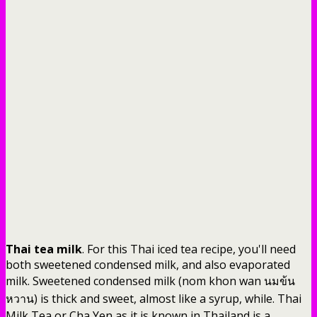
Thai tea milk
. For this Thai iced tea recipe, you'll need
both sweetened condensed milk, and also evaporated
milk. Sweetened condensed milk (nom khon wan นมข้น
หวาน) is thick and sweet, almost like a syrup, while. Thai
Milk Tea or Cha Yen as it is known in Thailand is a