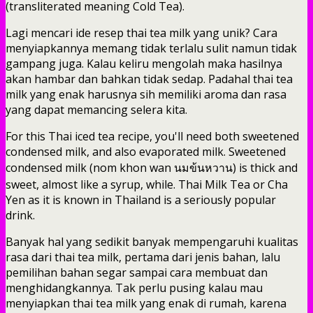
(transliterated meaning Cold Tea).
Lagi mencari ide resep thai tea milk yang unik? Cara
menyiapkannya memang tidak terlalu sulit namun tidak
gampang juga. Kalau keliru mengolah maka hasilnya
akan hambar dan bahkan tidak sedap. Padahal thai tea
milk yang enak harusnya sih memiliki aroma dan rasa
yang dapat memancing selera kita.
For this Thai iced tea recipe, you'll need both sweetened
condensed milk, and also evaporated milk. Sweetened
condensed milk (nom khon wan นมข้นหวาน) is thick and
sweet, almost like a syrup, while. Thai Milk Tea or Cha
Yen as it is known in Thailand is a seriously popular
drink.
Banyak hal yang sedikit banyak mempengaruhi kualitas
rasa dari thai tea milk, pertama dari jenis bahan, lalu
pemilihan bahan segar sampai cara membuat dan
menghidangkannya. Tak perlu pusing kalau mau
menyiapkan thai tea milk yang enak di rumah, karena