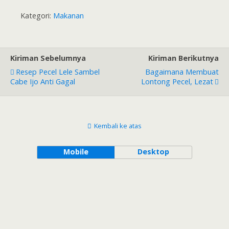
Goreng Garing
Membuat 23.
ala Warung
Sambel pecel
Kategori:
Makanan
Pecel Lele Anti
Anti Gagal
Gagal
Kiriman Sebelumnya
Kiriman Berikutnya
Resep Pecel Lele Sambel
Bagaimana Membuat
Cabe Ijo Anti Gagal
Lontong Pecel, Lezat
Kembali ke atas
Mobile
Desktop