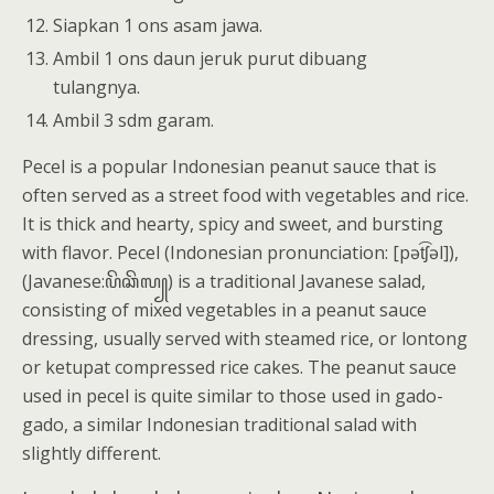
Siapkan 1 ons asam jawa.
Ambil 1 ons daun jeruk purut dibuang
tulangnya.
Ambil 3 sdm garam.
Pecel is a popular Indonesian peanut sauce that is
often served as a street food with vegetables and rice.
It is thick and hearty, spicy and sweet, and bursting
with flavor. Pecel (Indonesian pronunciation: [pət͡ʃəl]),
(Javanese:ꦥꦼꦕꦼꦭ꧀) is a traditional Javanese salad,
consisting of mixed vegetables in a peanut sauce
dressing, usually served with steamed rice, or lontong
or ketupat compressed rice cakes. The peanut sauce
used in pecel is quite similar to those used in gado-
gado, a similar Indonesian traditional salad with
slightly different.