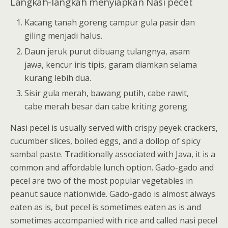
Langkah-langkah menyiapkan Nasi pecel:
Kacang tanah goreng campur gula pasir dan
giling menjadi halus.
Daun jeruk purut dibuang tulangnya, asam
jawa, kencur iris tipis, garam diamkan selama
kurang lebih dua.
Sisir gula merah, bawang putih, cabe rawit,
cabe merah besar dan cabe kriting goreng.
Nasi pecel is usually served with crispy peyek crackers,
cucumber slices, boiled eggs, and a dollop of spicy
sambal paste. Traditionally associated with Java, it is a
common and affordable lunch option. Gado-gado and
pecel are two of the most popular vegetables in
peanut sauce nationwide. Gado-gado is almost always
eaten as is, but pecel is sometimes eaten as is and
sometimes accompanied with rice and called nasi pecel