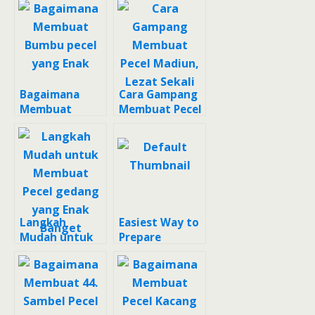
Bagaimana
Cara Gampang
Membuat
Membuat Pecel
Bumbu pecel
Madiun, Lezat
yang Enak
Sekali
Langkah
Easiest Way to
Mudah untuk
Prepare
Membuat Pecel
Delicious Nasi
gedang yang
Goreng Beef
Enak Banget
Bulgogi