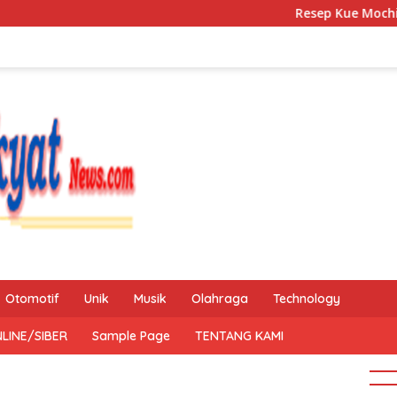
Resep Kue Mochi Kacang Hij
Otomotif
Unik
Musik
Olahraga
Technology
LINE/SIBER
Sample Page
TENTANG KAMI