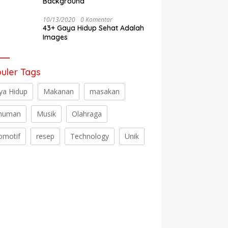
Background
10/13/2020
0 Komentar
43+ Gaya Hidup Sehat Adalah
Images
uler Tags
ya Hidup
Makanan
masakan
numan
Musik
Olahraga
omotif
resep
Technology
Unik