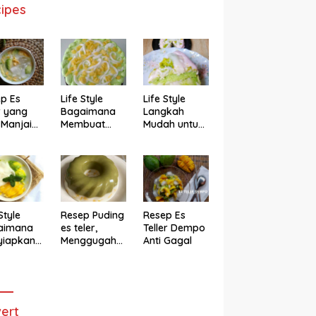
ipes
p Es
Life Style
Life Style
r yang
Bagaimana
Langkah
 Manjain
Membuat
Mudah untuk
h
Cake Es Teler
Membuat
Anti Gagal
Bolu Es Teler
Alpukat
Magicom,
Enak Banget
Style
Resep Puding
Resep Es
aimana
es teler,
Teller Dempo
yiapkan
Menggugah
Anti Gagal
eler ala
Selera
ggugah
ra
ert