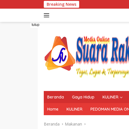
Langsung
Breaking News
ke
konten
tutup
Beranda
Gaya Hidup
KULINER
Home
KULINER
PEDOMAN MEDIA ON
Beranda
Makanan