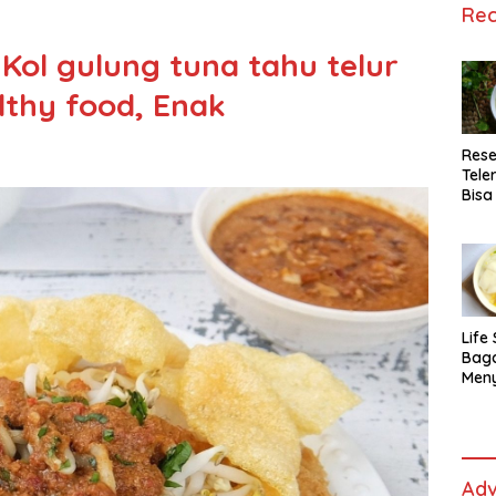
Rec
ol gulung tuna tahu telur
lthy food, Enak
Rese
Tele
Bisa
Lida
Life 
Bag
Men
Es t
fe,
Men
Sele
Adv