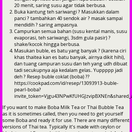
20 menit, saring susu agar tidak berbusa.
Buka kantung teh sariwangi ? Masukkan dalam
panci ? tambahkan 40 sendok air ? masak sampai
mendidih ? saring ampasnya.
Campurkan semua bahan (susu kental manis, susu
evaporasi, teh sariwangi, 3sdm gula pasir) ?
shake/kocok hingga berbusa.
Masukan buble, es batu yang banyak ? (karena ciri
khas thaitea kan es batu banyak, airnya dikit hihi),
dan tuang campuran susu dan teh yang udh dibuat
tadi secukupnya aja kedalam gelas.. Yuppppp jadi
deh ? Resep buble coklat (boba) ??
https://cookpad.com/id/resep/13093913-buble-
pearl-boba?
invite_token=Vjgu43NPwKfUHGJzvipBXNEn&shared_a
If you want to make Boba Milk Tea or Thai Bubble Tea
as it is sometimes called, then you need to get yourself
some Boba and ready it for use. There are many different
versions of Thai tea. Typically it's made with ceylon or