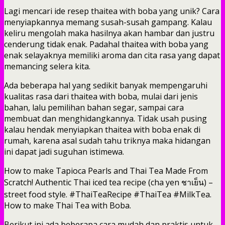
Lagi mencari ide resep thaitea with boba yang unik? Cara
menyiapkannya memang susah-susah gampang. Kalau
keliru mengolah maka hasilnya akan hambar dan justru
cenderung tidak enak. Padahal thaitea with boba yang
enak selayaknya memiliki aroma dan cita rasa yang dapat
memancing selera kita.
Ada beberapa hal yang sedikit banyak mempengaruhi
kualitas rasa dari thaitea with boba, mulai dari jenis
bahan, lalu pemilihan bahan segar, sampai cara
membuat dan menghidangkannya. Tidak usah pusing
kalau hendak menyiapkan thaitea with boba enak di
rumah, karena asal sudah tahu triknya maka hidangan
ini dapat jadi suguhan istimewa.
How to make Tapioca Pearls and Thai Tea Made From
Scratch! Authentic Thai iced tea recipe (cha yen ชาเย็น) –
street food style. #ThaiTeaRecipe #ThaiTea #MilkTea.
How to make Thai Tea with Boba.
Berikut ini ada beberapa cara mudah dan praktis untuk