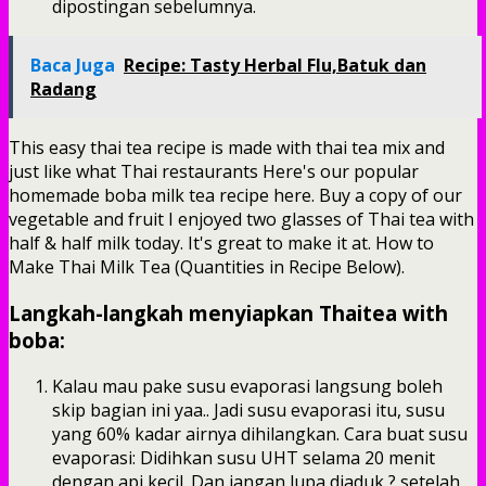
dipostingan sebelumnya.
Baca Juga
Recipe: Tasty Herbal Flu,Batuk dan
Radang
This easy thai tea recipe is made with thai tea mix and
just like what Thai restaurants Here's our popular
homemade boba milk tea recipe here. Buy a copy of our
vegetable and fruit I enjoyed two glasses of Thai tea with
half & half milk today. It's great to make it at. How to
Make Thai Milk Tea (Quantities in Recipe Below).
Langkah-langkah menyiapkan Thaitea with
boba:
Kalau mau pake susu evaporasi langsung boleh
skip bagian ini yaa.. Jadi susu evaporasi itu, susu
yang 60% kadar airnya dihilangkan. Cara buat susu
evaporasi: Didihkan susu UHT selama 20 menit
dengan api kecil. Dan jangan lupa diaduk ? setelah