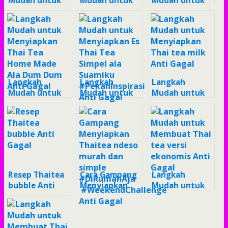
Mudah untuk
Mudah untuk
Mudah untuk
Menyiapkan Es
Menyiapkan
Membuat Iced
Lilin Thaitea
Resep thai tea
thai tea with
Choki Anti
dan boba
boba brown
Gagal
homemade
sugar Anti
Anti Gagal
Gagal
Langkah
Langkah
Langkah
Mudah untuk
Mudah untuk
Mudah untuk
Menyiapkan
Menyiapkan Es
Menyiapkan
Thai Tea Home
Thai Tea
Thai tea milk
Made Ala Dum
Simpel ala
Anti Gagal
Dum Anti
Suamiku
Gagal
#PekanInspirasi
Anti Gagal
Resep Thaitea
Cara Gampang
Langkah
bubble Anti
Menyiapkan
Mudah untuk
Gagal
Thaitea ndeso
Membuat Thai
murah dan
tea versi
simple
ekonomis Anti