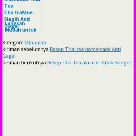
#DiRumahAja
Gagal
#WeekendChallenge
Anti Gagal
Langkah
Mudah untuk
Membuat Thai
Kategori:
Minuman
Tea ChaTraMue
kiriman sebelumnya
Nagih Anti
Resep Thai tea homemade Anti
Gagal
Gagal
kiriman berikutnya
Resep Thai tea ala mall, Enak Banget