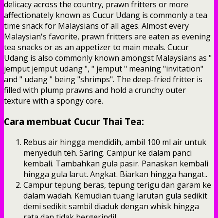
delicacy across the country, prawn fritters or more
affectionately known as Cucur Udang is commonly a tea
time snack for Malaysians of all ages. Almost every
Malaysian's favorite, prawn fritters are eaten as evening
tea snacks or as an appetizer to main meals. Cucur
Udang is also commonly known amongst Malaysians as "
jemput jemput udang ", " jemput " meaning "invitation"
and " udang " being "shrimps". The deep-fried fritter is
filled with plump prawns and hold a crunchy outer
texture with a spongy core.
Cara membuat Cucur Thai Tea:
Rebus air hingga mendidih, ambil 100 ml air untuk
menyeduh teh. Saring. Campur ke dalam panci
kembali. Tambahkan gula pasir. Panaskan kembali
hingga gula larut. Angkat. Biarkan hingga hangat..
Campur tepung beras, tepung terigu dan garam ke
dalam wadah. Kemudian tuang larutan gula sedikit
demi sedikit sambil diaduk dengan whisk hingga
rata dan tidak bergerindil..