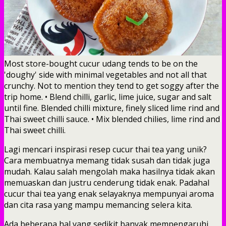
Most store-bought cucur udang tends to be on the
'doughy' side with minimal vegetables and not all that
crunchy. Not to mention they tend to get soggy after the
trip home. • Blend chilli, garlic, lime juice, sugar and salt
until fine. Blended chilli mixture, finely sliced lime rind and
Thai sweet chilli sauce. • Mix blended chilies, lime rind and
Thai sweet chilli.
Lagi mencari inspirasi resep cucur thai tea yang unik?
Cara membuatnya memang tidak susah dan tidak juga
mudah. Kalau salah mengolah maka hasilnya tidak akan
memuaskan dan justru cenderung tidak enak. Padahal
cucur thai tea yang enak selayaknya mempunyai aroma
dan cita rasa yang mampu memancing selera kita.
Ada beberapa hal yang sedikit banyak mempengaruhi