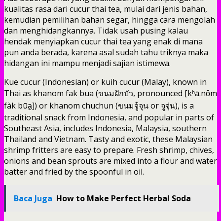
kualitas rasa dari cucur thai tea, mulai dari jenis bahan,
kemudian pemilihan bahan segar, hingga cara mengolah
dan menghidangkannya. Tidak usah pusing kalau
hendak menyiapkan cucur thai tea yang enak di mana
pun anda berada, karena asal sudah tahu triknya maka
hidangan ini mampu menjadi sajian istimewa.
Kue cucur (Indonesian) or kuih cucur (Malay), known in
Thai as khanom fak bua (ขนมฝักบัว, pronounced [kʰā.nǒm
fàk būa̯]) or khanom chuchun (ขนมจู้จุน or จูจุ่น), is a
traditional snack from Indonesia, and popular in parts of
Southeast Asia, includes Indonesia, Malaysia, southern
Thailand and Vietnam. Tasty and exotic, these Malaysian
shrimp fritters are easy to prepare. Fresh shrimp, chives,
onions and bean sprouts are mixed into a flour and water
batter and fried by the spoonful in oil.
Baca Juga
How to Make Perfect Herbal Soda