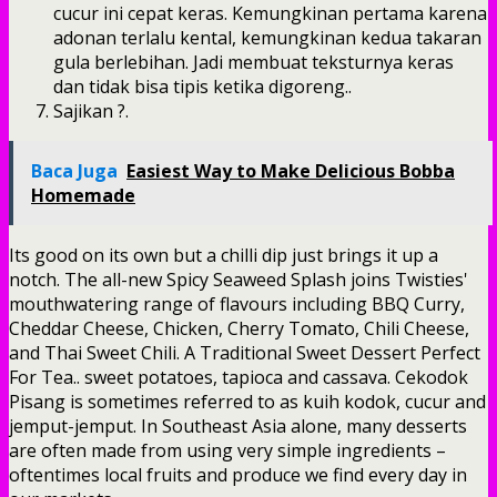
cucur ini cepat keras. Kemungkinan pertama karena
adonan terlalu kental, kemungkinan kedua takaran
gula berlebihan. Jadi membuat teksturnya keras
dan tidak bisa tipis ketika digoreng..
Sajikan ?.
Baca Juga
Easiest Way to Make Delicious Bobba
Homemade
Its good on its own but a chilli dip just brings it up a
notch. The all-new Spicy Seaweed Splash joins Twisties'
mouthwatering range of flavours including BBQ Curry,
Cheddar Cheese, Chicken, Cherry Tomato, Chili Cheese,
and Thai Sweet Chili. A Traditional Sweet Dessert Perfect
For Tea.. sweet potatoes, tapioca and cassava. Cekodok
Pisang is sometimes referred to as kuih kodok, cucur and
jemput-jemput. In Southeast Asia alone, many desserts
are often made from using very simple ingredients –
oftentimes local fruits and produce we find every day in