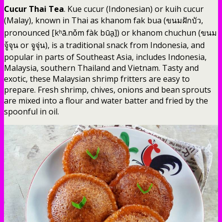
Cucur Thai Tea
. Kue cucur (Indonesian) or kuih cucur
(Malay), known in Thai as khanom fak bua (ขนมฝักบัว,
pronounced [kʰā.nǒm fàk būa̯]) or khanom chuchun (ขนม
จู้จุน or จูจุ่น), is a traditional snack from Indonesia, and
popular in parts of Southeast Asia, includes Indonesia,
Malaysia, southern Thailand and Vietnam. Tasty and
exotic, these Malaysian shrimp fritters are easy to
prepare. Fresh shrimp, chives, onions and bean sprouts
are mixed into a flour and water batter and fried by the
spoonful in oil.