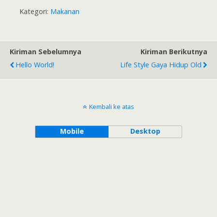
Delicious
CENIL
Bakwan/dadar/
Kategori:
Makanan
gimbal jagung
udang desa no
msg (resep
ndeso)
Kiriman Sebelumnya
Kiriman Berikutnya
Hello World!
Life Style Gaya Hidup Old
Kembali ke atas
Mobile
Desktop