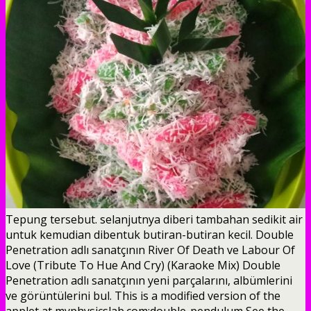
Tepung tersebut. selanjutnya diberi tambahan sedikit air
untuk kemudian dibentuk butiran-butiran kecil. Double
Penetration adlı sanatçının River Of Death ve Labour Of
Love (Tribute To Hue And Cry) (Karaoke Mix) Double
Penetration adlı sanatçının yeni parçalarını, albümlerini
ve görüntülerini bul. This is a modified version of the
applet at myphysicslab.com:double-pendulum See the