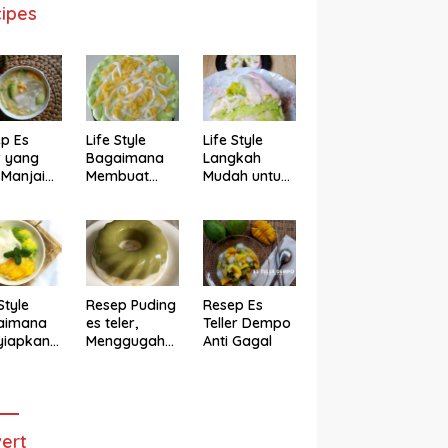
ipes
p Es
Life Style
Life Style
r yang
Bagaimana
Langkah
 Manjain
Membuat
Mudah untuk
h
Cake Es Teler
Membuat
Anti Gagal
Bolu Es Teler
Alpukat
Magicom,
Enak Banget
Style
Resep Puding
Resep Es
aimana
es teler,
Teller Dempo
yiapkan
Menggugah
Anti Gagal
eler ala
Selera
ggugah
ra
ert