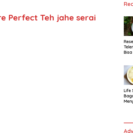
Rec
e Perfect Teh jahe serai
Rese
Tele
Bisa
Lida
Life 
Bag
Men
Es t
fe,
Men
Sele
Adv