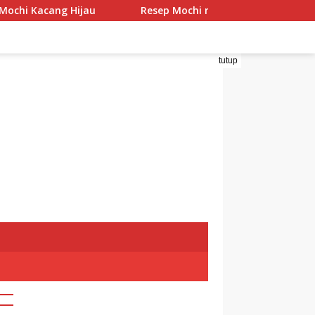
cang Hijau
Resep Mochi menggo
Resep Mochi P
tutup