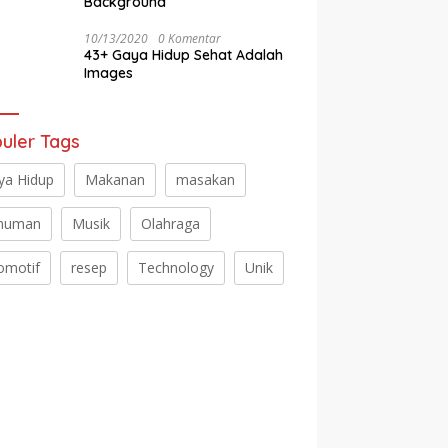
Background
10/13/2020
0 Komentar
43+ Gaya Hidup Sehat Adalah
Images
uler Tags
ya Hidup
Makanan
masakan
numan
Musik
Olahraga
omotif
resep
Technology
Unik