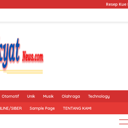
Resep Kue Mochi Ka
Otomotif
Unik
Musik
Olahraga
Technology
LINE/SIBER
Sample Page
TENTANG KAMI