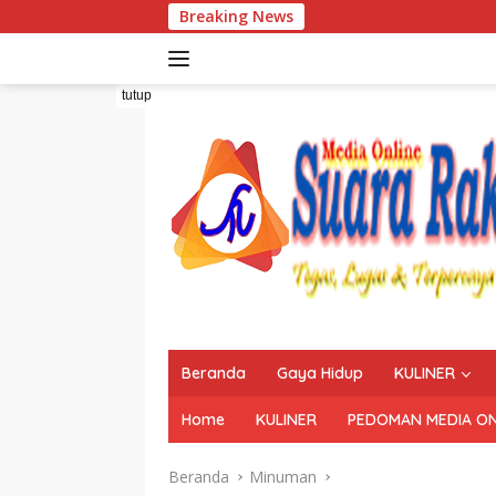
Langsung
Breaking News
ke
konten
tutup
Beranda
Gaya Hidup
KULINER
Home
KULINER
PEDOMAN MEDIA ON
Beranda
Minuman